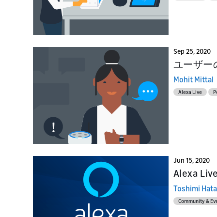
L
L
La
Pr
su
te
Sep 25, 2020
ユーザー
Mohit Mittal
Alexa Live
P
Jun 15, 2020
Alexa
Toshimi Hat
Community & Ev