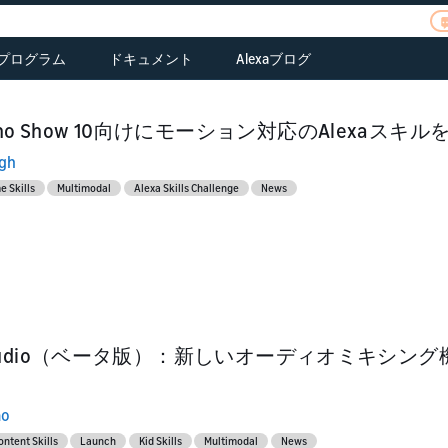
xaプログラム
ドキュメント
Alexaブログ
erview
ご応募
tegrate Alexa
皆様のお話をお聞か
Alexaファンド
ASK関連ドキュメント
rectly into your
せください
ce
Alexa Prize
AVS関連ドキュメント
ho Show 10向けにモーション対応のAlexaスキ
oducts.
ポートフォリオ
ngh
me
コネクテッドデバイ
arn
erview
Alexaファンドのポー
Alexa Gadgets
ス関連ドキュメント
scover AVS
eate a smarter
トフォリオカンパニ
 Skills
Multimodal
Alexa Skills Challenge
News
olkit
atures, solutions,
me with Alexa
ー
Alexa Smart Toys
ASK CLIとスキルマネ
d resources
ジメントAPIドキュメ
arn
Alexa Smart Clocks
ント
sign
atures and benefits
ss
ad functional,
Resources
sign
rdware & UX
lity
sign your customer
idelines
perience
or Audio（ベータ版）：新しいオーディオミキ
ild
ild
aluate SDKs, dev
ild with the Smart
ts, and solution
ao
me Skill API
oviders
ontent Skills
Launch
Kid Skills
Multimodal
News