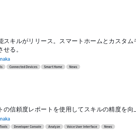
能スキルがリリース。スマートホームとカスタム
させる。
anaka
ls
Connected Devices
Smart Home
News
トの信頼度レポートを使用してスキルの精度を向
anaka
 Tools
Developer Console
Analyze
Voice User Interface
News