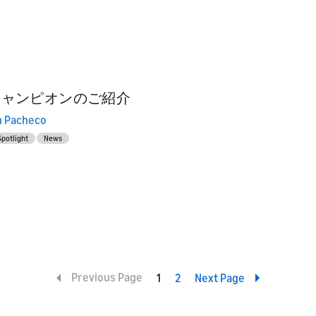
aチャンピオンのご紹介
n Pacheco
Spotlight
News
Previous Page
1
2
Next Page