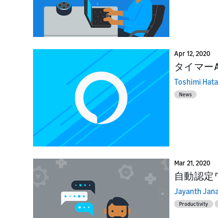
Apr 12, 2020
タイマーA
Toshimi Hat
News
Mar 21, 2020
自動認定
Jayanth Jan
Productivity