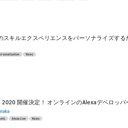
aunch
aunch
unch your skill or
epare for product
bmit your product
sting and marketing
のスキルエクスペリエンスをパーソナライズする
ersonalization
News
 Live 2020 開催決定！ オンラインのAlexaデ
anaka
ents
Alexa Live
News