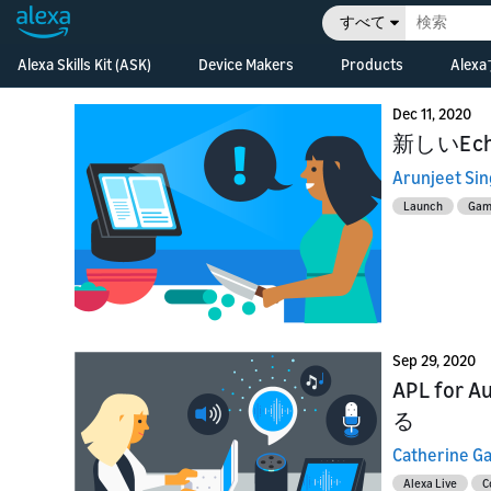
すべて
Alexa Skills Kit (ASK)
Device Makers
Products
Ale
Ov
In
Alexa Skills Kit (ASK)
Alexa Built-in Devices
Alexa Skills Kit
Dec 11, 2020
di
Develop Alexa built-in
技術ドキュメント
Alexa Voice Servi
新しいEc
pr
devices with Alexa
Voice Service
Arunjeet Si
Developer コンソール
Alexa Smart Ho
Le
Ov
Di
Cr
Connected Devices
Launch
Game
Release Updates
Alexa Gadgets To
fe
ho
Connect your smart
an
devices to Alexa
Resources
Alexa Auto SDK
Le
De
Fe
Alexa for Busine
Re
De
ha
Alexa for Hospita
De
gu
Sep 29, 2020
ex
APL f
Bu
る
Bu
Ev
Bu
ki
Catherine G
Ho
pr
Alexa Live
C