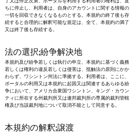
了又は停止次第、ポータルを利用する利用者の権利は、直
ちに停止し、利用者は、自身のアカウントに関する情報の
一切を回収できなくなるものとする。本規約の終了後も存
続すると合理的に解釈可能な規定は、全て、本規約の満了
又は終了後も存続する。
法の選択;紛争解決地
本規約及び紛争若しくは執行の申立、本規約に基づく義務
若しくは権利の違反若しくは侵害は、抵触法の原則にかか
わらず、ワシントン州法に準拠する。利用者は、ここに、
ポータルの利用又は本規約に起因又は関連するあらゆる紛
争において、アメリカ合衆国ワシントン、キング・カウン
ティに所在する州裁判所又は連邦裁判所の専属的裁判管轄
権及び当該裁判地について取消不能として同意する。
本規約の解釈;譲渡