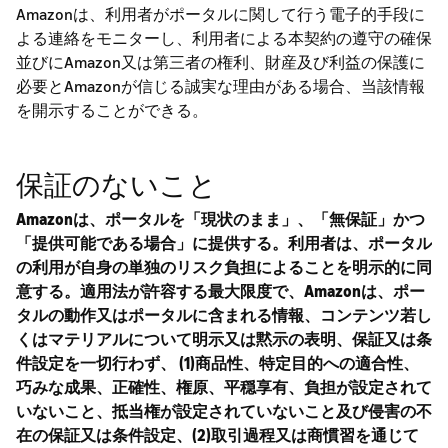
Amazonは、利用者がポータルに関して行う電子的手段に
よる連絡をモニターし、利用者による本契約の遵守の確保
並びにAmazon又は第三者の権利、財産及び利益の保護に
必要とAmazonが信じる誠実な理由がある場合、当該情報
を開示することができる。
保証のないこと
Amazonは、ポータルを「現状のまま」、「無保証」かつ
「提供可能である場合」に提供する。利用者は、ポータル
の利用が自身の単独のリスク負担によることを明示的に同
意する。適用法が許容する最大限度で、Amazonは、ポー
タルの動作又はポータルに含まれる情報、コンテンツ若し
くはマテリアルについて明示又は黙示の表明、保証又は条
件設定を一切行わず、 (1)商品性、特定目的への適合性、
巧みな成果、正確性、権原、平穏享有、負担が設定されて
いないこと、抵当権が設定されていないこと及び侵害の不
在の保証又は条件設定、(2)取引過程又は商慣習を通じて