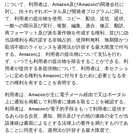
について、利用者は、Amazon及びAmazonの関連会社に
対し、(1) それぞれポータル及び開発者プログラムに関し
て、利用者の提出物を使用、コピー、配信、送信、提供、
一般への開示及び実行、複製、編集、適合、修正、翻訳、
再フォーマット及び派生著作物を作成する権利、並びに(2)
当該権利を再許諾する非独占的、使用料無料、無期限かつ
取消不能のライセンスを適用法が許容する最大限度で付与
する。Amazonは、利用者の提出物について支払を行わ
ず、いつでも利用者の提出物を除去することができる。利
用者が提供する各提供物について、利用者は、本セクショ
ンに定める権利をAmazonに付与するために必要となる全
ての権利を有することを表明する。
利用者は、Amazonが主に電子メール経由で又はポータル
上に通知を掲載して利用者に連絡を取ることを確認する。
利用者は、Amazonが電子的手段をもって利用者に提供す
るあらゆる合意、通知、開示及びその他の連絡の全てが当
該連絡は書面によるとする法律上の要件を満たすものであ
ることに同意する。適用法が許容する最大限度で、