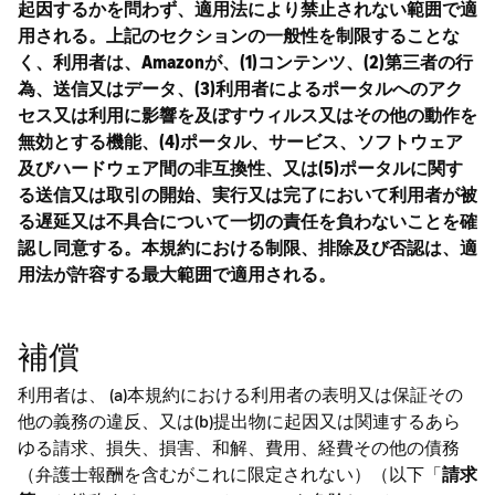
起因するかを問わず、適用法により禁止されない範囲で適
用される。上記のセクションの一般性を制限することな
く、利用者は、Amazonが、(1)コンテンツ、(2)第三者の行
為、送信又はデータ、(3)利用者によるポータルへのアク
セス又は利用に影響を及ぼすウィルス又はその他の動作を
無効とする機能、(4)ポータル、サービス、ソフトウェア
及びハードウェア間の非互換性、又は(5)ポータルに関す
る送信又は取引の開始、実行又は完了において利用者が被
る遅延又は不具合について一切の責任を負わないことを確
認し同意する。本規約における制限、排除及び否認は、適
用法が許容する最大範囲で適用される。
補償
利用者は、 (a)本規約における利用者の表明又は保証その
他の義務の違反、又は(b)提出物に起因又は関連するあら
ゆる請求、損失、損害、和解、費用、経費その他の債務
（弁護士報酬を含むがこれに限定されない）（以下「
請求