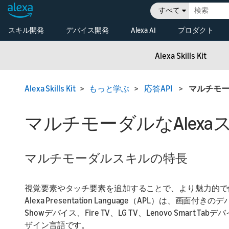
すべて
スキル開発
デバイス開発
Alexa AI
プロダクト
はじめる
概要
Alexa Skills Kit (ASK)
Alexa搭載デバイス
Alexa Skills
もっと学ぶ
Alexa Skills Kit
Alexa Voice
技術ドキュメント
Alexa搭
Service（AVS）を利
ビジネスの拡大
用してAlexa搭載デバ
開発者コンソール
Alexaス
Alexa Skills Kit
>
もっと学ぶ
>
応答API
>
マルチモ
イスを開発する
最新情報
概要
Release Updates
Alexa Sma
コネクテッドデバイ
Properties
開発用リ
マルチモーダルなAlexa
ス
スマートデバイスを
Amazon S
ビジネス
Alexaに接続する
Vehicles
最新情報
マルチモーダルスキルの特長
コンソー
視覚要素やタッチ要素を追加することで、より魅力的で
Alexa Presentation Language（APL）は、画
Showデバイス、Fire TV、LG TV、Lenovo Sma
ザイン言語です。