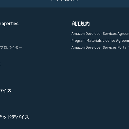
roperties
利用規約
Amazon Developer Services Agree
Program Materials License Agree
プロバイダー
Amazon Developer Services Portal 
発
デバイス
クテッドデバイス