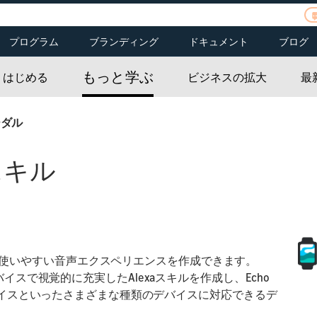
プログラム
ブランディング
ドキュメント
ブログ
ご応募
皆様のお話をお聞か
 Kit
Alexaファンド
Alexaブランディング
Alexaスキル
もっと学ぶ
せください
はじめる
ビジネスの拡大
最
載デバイス
Alexa Prize
Echoブランディング
コネクテッドデバイ
Dash Services
ポートフォリオ
ス
マートホーム
Alexa チャンピオン
Alexaファンドのポー
ーダル
Hospitality
Alexa Smart
トフォリオカンパニ
rt
Properties
ー
Senior Living
ソース
スキル
mart
リソース
ル
使いやすい音声エクスペリエンスを作成できます。
面付きのデバイスで視覚的に充実したAlexaスキルを作成し、Echo
rt Tabデバイスといったさまざまな種類のデバイスに対応できるデ