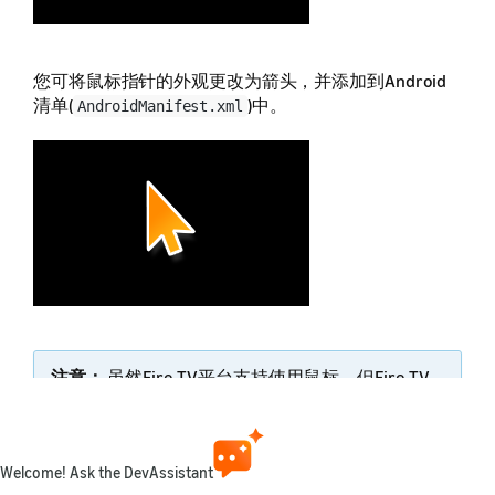
您可将鼠标指针的外观更改为箭头，并添加到Android
清单(
)中。
AndroidManifest.xml
注意：
虽然Fire TV平台支持使用鼠标，但Fire TV
应用必须将控制器用作导航的主要模式，用户输入
需要获得亚马逊应用商店许可。有关更多信息，请
参阅
遥控器输入
。
Welcome! Ask the DevAssistant