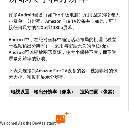
许多Android设备（如Fire平板电脑）采用固定的物理大
小及单一分辨率。Amazon Fire TV设备并非如此，可连
接任何尺寸的720p或1080p屏幕。
Android中，在绝对坐标中确定活动布局的机理（独立
于视频输出分辨率），采用与密度无关的单位(dp)。
Android可以缩放图形资源，使大小保持不变，而不受
屏幕分辨率的影响。
下表为连接到Amazon Fire TV设备的各种视频输出的像
素大小、密度和显示分辨率。
电视设置
输出分辨率（像素）
渲染曲面（像素）
密
1080p
1920 x 1080
1920 x 1080
320
960x5
xhdpi
720p
1280 x 720
1920 x 1080
320
960x5
xhdpi
Welcome! Ask the DevAssistant
480p
640 x 480
1920 x 1080
320
960x5
xhdpi