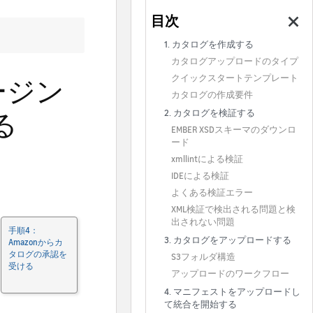
1. カタログを作成する
カタログアップロードのタイプ
クイックスタートテンプレート
ージン
カタログの作成要件
る
2. カタログを検証する
EMBER XSDスキーマのダウンロ
ード
xmllintによる検証
IDEによる検証
よくある検証エラー
XML検証で検出される問題と検
出されない問題
手順4：
3. カタログをアップロードする
Amazonからカ
タログの承認を
S3フォルダ構造
受ける
アップロードのワークフロー
4. マニフェストをアップロードし
て統合を開始する