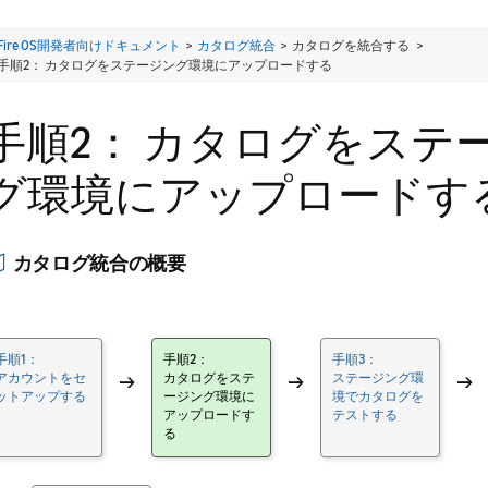
Fire OS開発者向けドキュメント
>
カタログ統合
> カタログを統合する >
手順2： カタログをステージング環境にアップロードする
手順2： カタログをステ
グ環境にアップロードす
カタログ統合の概要
手順1：
手順2：
手順3：
アカウントをセ
→
カタログをステ
→
ステージング環
→
ットアップする
ージング環境に
境でカタログを
アップロードす
テストする
る