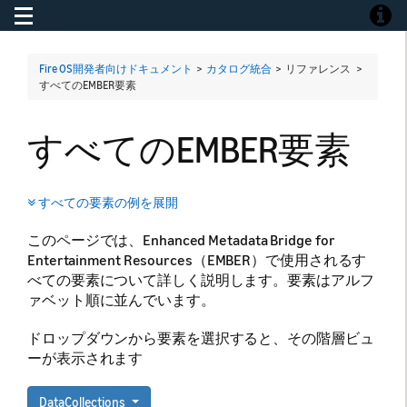
Toggle navigation
Toggle
Fire OS開発者向けドキュメント
>
カタログ統合
> リファレンス >
すべてのEMBER要素
すべてのEMBER要素
すべての要素の例を展開
このページでは、Enhanced Metadata Bridge for
Entertainment Resources（EMBER）で使用されるす
べての要素について詳しく説明します。要素はアルフ
ァベット順に並んでいます。
ドロップダウンから要素を選択すると、その階層ビュ
ーが表示されます
DataCollections