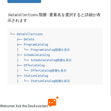
階層 - 要素名を選択すると詳細が表
DataCollections
示されます
└── 
DataCollections
    ├── 
Delete
    ├── 
ProgramCatalog
    │   └── 
ProgramCatalog階層を表示
    ├── 
ScheduleCatalog
    │   └── 
ScheduleCatalog階層を表示
    ├── 
OfferCatalog
    │   └── 
OfferCatalog階層を表示
    ├── 
StationCatalog
    │   └── 
StationCatalog階層を表示
    ├── 
LineupCatalog
    │   └── 
LineupCatalog階層を表示
    └── 
PolicyCatalog
        └── 
PolicyCatalog階層を表示
Welcome! Ask the DevAssistant