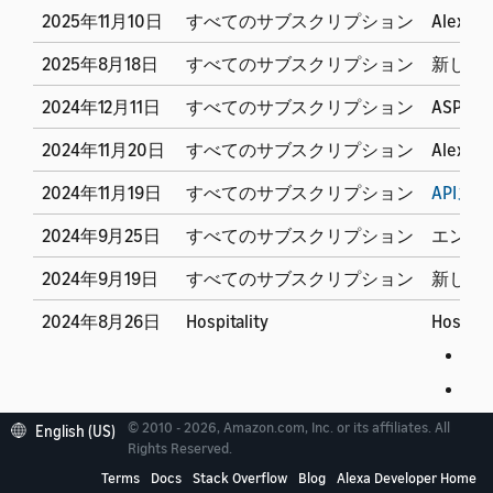
2025年11月10日
すべてのサブスクリプション
Alex
2025年8月18日
すべてのサブスクリプション
新しいD
2024年12月11日
すべてのサブスクリプション
ASP
2024年11月20日
すべてのサブスクリプション
Alex
2024年11月19日
すべてのサブスクリプション
API
2024年9月25日
すべてのサブスクリプション
エンド
2024年9月19日
すべてのサブスクリプション
新しい
2024年8月26日
Hospitality
Hosp
ski
ski
スキル
© 2010 - 2026, Amazon.com, Inc. or its affiliates. All
English (US)
Rights Reserved.
2024年8月2日
すべてのサブスクリプション
米国お
Terms
Docs
Stack Overflow
Blog
Alexa Developer Home