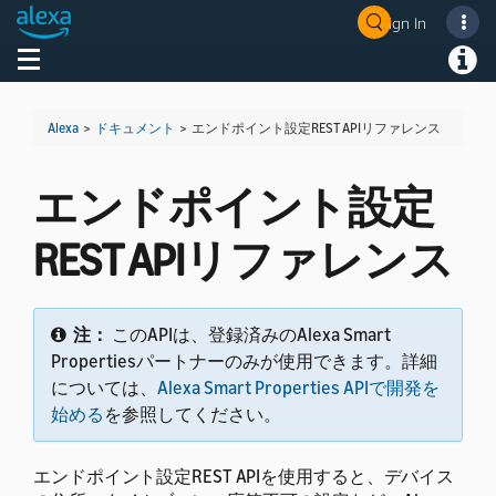
Sign In
Welcome! Ask the DevAssistant
Toggle navigation
Toggl
Alexa
>
ドキュメント
>
エンドポイント設定REST APIリファレンス
エンドポイント設定
REST APIリファレンス
注：
このAPIは、登録済みのAlexa Smart
Propertiesパートナーのみが使用できます。詳細
については、
Alexa Smart Properties APIで開発を
始める
を参照してください。
エンドポイント設定REST APIを使用すると、デバイス