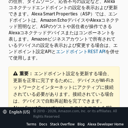
の住所、タイムゾーン、応答不可の設定など、Alexa
コネクテッドエンドポイントの設定を表示および更新
できます。Alexa Smart Properties（ASP）では、エン
ドポイントは、Amazon EchoデバイスやAlexaコネクテ
ッド照明など、ASPのゲストや居住者が操作できる
Alexaコネクテッドデバイスまたはコンポーネントを
表します。
Amazonビジネスアカウントで所有されて
いるデバイスの設定を表示および変更する場合は、エ
ンドポイント設定APIと
エンドポイントREST API
を併せ
て使用します。
重要：
エンドポイント設定を更新する場合、
更新を正常に完了するために、デバイスがWi-Fiネ
ットワークとインターネットにアクティブに接続
されている必要があります。接続されている場合
は、デバイスで自動再起動を完了できます。
Alexa Smart Propertiesは、このリクエストを1時
© 2010 - 2026, Amazon.com, Inc. or its affiliates. All
English (US)
間再試行します。
Rights Reserved.
Terms
Docs
Stack Overflow
Blog
Alexa Developer Home