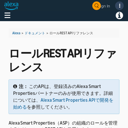
Sign In
Welcome! Ask the DevAssistant
Toggle navigation
Toggl
Alexa
>
ドキュメント
>
ロールREST APIリファレンス
ロールREST APIリファ
レンス
注：
このAPIは、登録済みのAlexa Smart
Propertiesパートナーのみが使用できます。詳細
については、
Alexa Smart Properties APIで開発を
始める
を参照してください。
Alexa Smart Properties（ASP）の組織のロールを管理