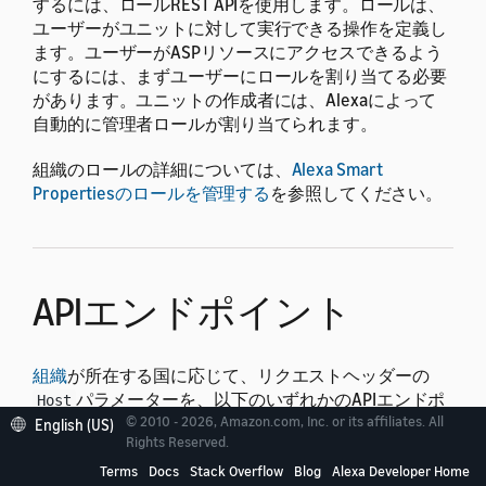
するには、ロールREST APIを使用します。ロールは、
ユーザーがユニットに対して実行できる操作を定義し
ます。ユーザーがASPリソースにアクセスできるよう
にするには、まずユーザーにロールを割り当てる必要
があります。ユニットの作成者には、Alexaによって
自動的に管理者ロールが割り当てられます。
組織のロールの詳細については、
Alexa Smart
Propertiesのロールを管理する
を参照してください。
APIエンドポイント
組織
が所在する国に応じて、リクエストヘッダーの
パラメーターを、以下のいずれかのAPIエンドポ
Host
© 2010 - 2026, Amazon.com, Inc. or its affiliates. All
イントに設定してください。
English (US)
Rights Reserved.
Terms
Docs
Stack Overflow
Blog
Alexa Developer Home
国
エンド