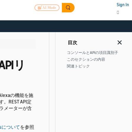
Sign In
AI Mode
コンソールとAPIの項目識別子
このセクションの内容
T APIリ
関連トピック
、Alexaの機能を施
EST API定
ラメーターが含
tiesについて
を参照