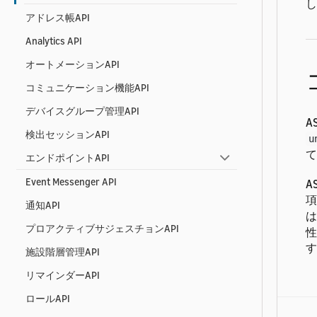
し
アドレス帳API
Analytics API
オートメーションAPI
コミュニケーション機能API
デバイスグループ管理API
A
検出セッションAPI
u
て
エンドポイントAPI
Event Messenger API
A
項
通知API
は
プロアクティブサジェスチョンAPI
性
す
施設階層管理API
リマインダーAPI
ロールAPI