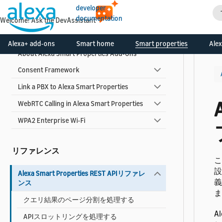
developer
Alexa Smart Propertiesアドオンを使用す
documentation
Welcome! Ask the DevAssistant
る
Alexa+ add-ons
Smart home
Smart properties
Alex
About Alexa Smart Properties Add-Ons
Consent Framework
Link a PBX to Alexa Smart Properties
WebRTC Calling in Alexa Smart Properties
WPA2 Enterprise Wi-Fi
リファレンス
こ
設
Alexa Smart Properties REST APIリファレ
義
ンス
ま
クエリ結果のページ分割を処理する
A
APIスロットリングを処理する