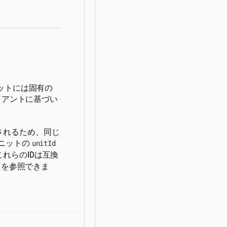
子
ットには固有の
イアントに基づい
なされるため、同じ
ニットの
unitId
れらのIDは互換
トを参照できま