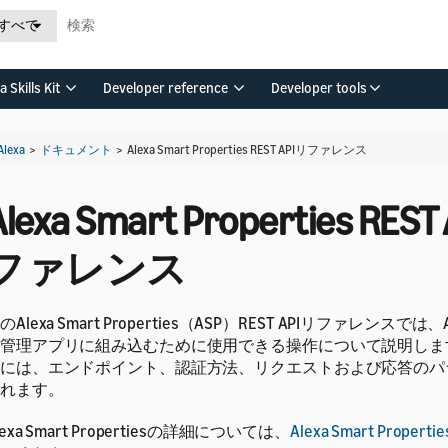
すべて
a Skills Kit
Developer reference
Developer tools
Alexa
>
ドキュメント
>
Alexa Smart Properties REST APIリファレンス
Alexa Smart Properties RES
ファレンス
のAlexa Smart Properties（ASP）REST APIリファレンスでは
管理アプリに組み込むために使用できる操作について説明します。R
には、エンドポイント、認証方法、リクエストおよび応答のパ
れます。
lexa Smart Propertiesの詳細については、
Alexa Smart Proper