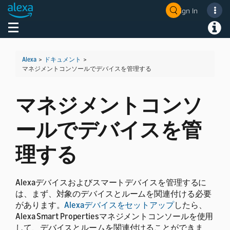
Sign In
Welcome! Ask the DevAssistant
Toggle navigation
Toggl
Alexa
>
ドキュメント
>
マネジメントコンソールでデバイスを管理する
マネジメントコンソ
ールでデバイスを管
理する
Alexaデバイスおよびスマートデバイスを管理するに
は、まず、対象のデバイスとルームを関連付ける必要
があります。
Alexaデバイスをセットアップ
したら、
Alexa Smart Propertiesマネジメントコンソールを使用
して、デバイスとルームを関連付けることができま