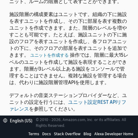
ニット、ルームの階層として表すことができます。
施設階層の構成要素はユニットです。
組織の下に施設
を表すユニットを作成し、その下に部屋を表す複数の
ユニットを作成できます。また、階層のレベルを増や
すことも可能です。たとえば、施設ユニットの下に施
設のフロアを表すユニットを作成し、各フロアユニッ
トの下に、そのフロアの部屋を表すユニットを追加で
きます。
操作では、階層に最大15レ
ユニットを作成する
ベルのユニットを作成して施設を表現することができ
ます。階層が3レベル以上ある施設をコンソールで管
理することはできません。複雑な施設を管理する場合
は、代わりに施設階層管理APIを使用します。
デフォルトの音楽ステーションプロバイダーなど、ユ
ニットの設定を行うには、
ユニット設定REST APIリフ
ァレンス
を参照してください。
© 2010 - 2026, Amazon.com, Inc. or its affiliates. All
English (US)
Rights Reserved.
Terms
Docs
Stack Overflow
Blog
Alexa Developer Home