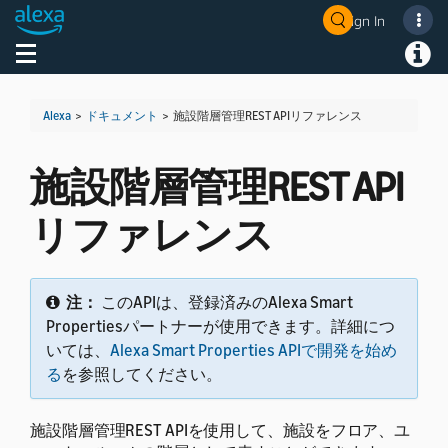
Sign In
Welcome! Ask the DevAssistant
Toggle navigation
Toggl
Alexa
>
ドキュメント
>
施設階層管理REST APIリファレンス
施設階層管理REST API
リファレンス
注：
このAPIは、登録済みのAlexa Smart
Propertiesパートナーが使用できます。詳細につ
いては、
Alexa Smart Properties APIで開発を始め
る
を参照してください。
施設階層管理REST APIを使用して、施設をフロア、ユ