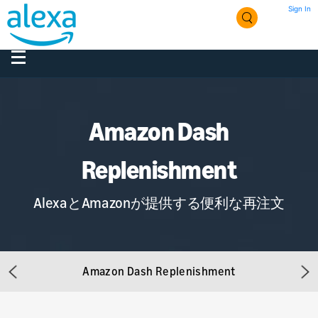
Sign In
Amazon Dash
Replenishment
AlexaとAmazonが提供する便利な再注文
Amazon Dash Replenishment
Previous
Ne