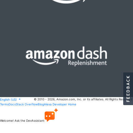
© 2010 - 2026, Amazon.com, Inc. or its affiliates. All Rights Reserved.
English (US)
Terms
Docs
Stack Overflow
Blog
Alexa Developer Home