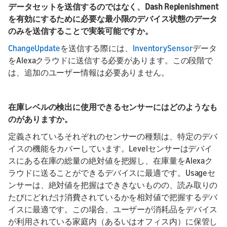
データセットを送信するのではなく、Dash Replenishment
を有効にするために必要な最小限のデバイス状態のデータ
のみを送信することで実装可能ですか。
ChangeUpdate
を送信する際には、
InventorySensor
データ
をAlexaクラウドに送信する必要があります。この段階で
は、追加のユーザー情報は必要ありません。
在庫レベルの検出に使用できるセンサーにはどのようなも
のがありますか。
定義されているそれぞれのセンサーの種類は、特定のデバ
イスの機能をカバーしています。Levelセンサーはデバイ
スにある在庫の総量の絶対値を把握し、在庫量をAlexaク
ラウドに送ることができるデバイスに最適です。Usageセ
ンサーは、絶対値を把握はでききないものの、読み取りの
たびにどれだけ消費されているかを相対値で把握するデバ
イスに最適です。この場合、ユーザーが消耗品をデバイス
が利用されている家庭内（あるいはオフィス内）に保管し