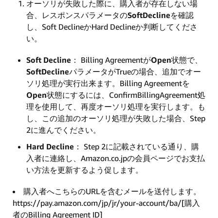
オーソリが失敗した際に、購入者が存在しない場
合、レスポンスパラメータの
SoftDecline
を確認
し、Soft DeclineかHard Declineか判断してくださ
い。
Soft Decline
： Billing Agreementが
Open
状態で、
SoftDecline
パラメータがTrueの場合、追加でオー
ソリ処理が実行出来ます。Billing Agreementを
Open
状態にするには、ConfirmBillingAgreement処
理を使用して、再度オーソリ処理を実行します。も
し、この追加のオーソリ処理が失敗した場合、Step
2に進んでください。
Hard Decline
： Step 2に記載されている通り、購
入者に連絡し、Amazon.co.jpの会員ページでお支払
い方法を更新するよう促します。
購入者へこちらのURLを含むメールを送付します。
https://pay.amazon.com/jp/jr/your-account/ba/[購入
者のBilling Agreement ID]