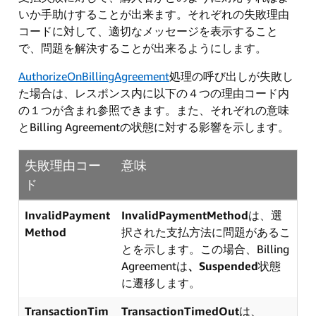
いか手助けすることが出来ます。それぞれの失敗理由
コードに対して、適切なメッセージを表示すること
で、問題を解決することが出来るようにします。
AuthorizeOnBillingAgreement
処理の呼び出しが失敗し
た場合は、レスポンス内に以下の４つの理由コード内
の１つが含まれ参照できます。また、それぞれの意味
とBilling Agreementの状態に対する影響を示します。
失敗理由コー
意味
ド
InvalidPayment
InvalidPaymentMethod
は、選
Method
択された支払方法に問題があるこ
とを示します。この場合、Billing
Agreementは
、Suspended
状態
に遷移します。
TransactionTim
TransactionTimedOut
は、