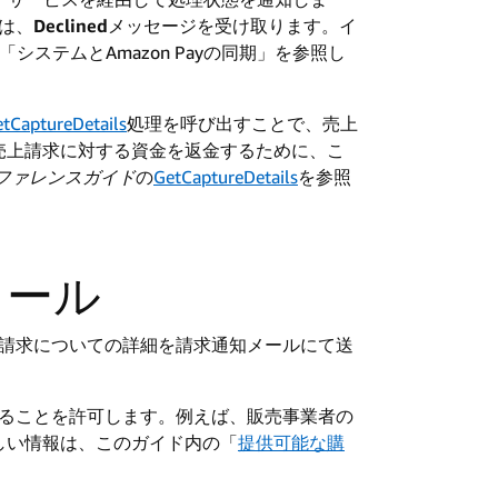
合は、
Declined
メッセージを受け取ります。イ
ステムとAmazon Payの同期」を参照し
tCaptureDetails
処理を呼び出すことで、売上
売上請求に対する資金を返金するために、こ
PIリファレンスガイド
の
GetCaptureDetails
を参照
メール
売上請求についての詳細を請求通知メールにて送
定することを許可します。例えば、販売事業者の
しい情報は、このガイド内の「
提供可能な購