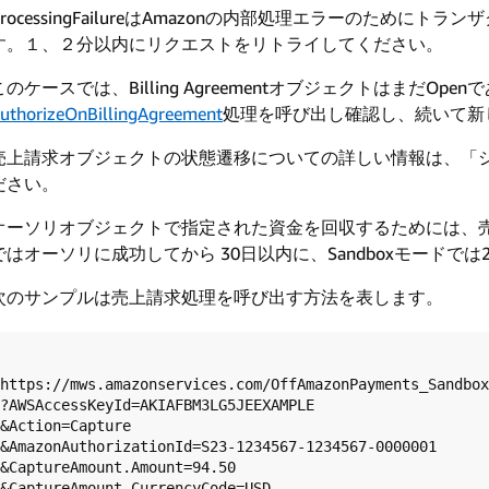
ProcessingFailureはAmazonの内部処理エラーのため
す。１、２分以内にリクエストをリトライしてください。
このケースでは、Billing AgreementオブジェクトはまだOpen
uthorizeOnBillingAgreement
処理を呼び出し確認し、続いて新
売上請求オブジェクトの状態遷移についての詳しい情報は、「システ
ださい。
オーソリオブジェクトで指定された資金を回収するためには、
ではオーソリに成功してから 30日以内に、Sandboxモードで
次のサンプルは売上請求処理を呼び出す方法を表します。
https://mws.amazonservices.com/OffAmazonPayments_Sandbox
?AWSAccessKeyId=AKIAFBM3LG5JEEXAMPLE  

&Action=Capture  

&AmazonAuthorizationId=S23-1234567-1234567-0000001  

&CaptureAmount.Amount=94.50  

&CaptureAmount.CurrencyCode=USD  
