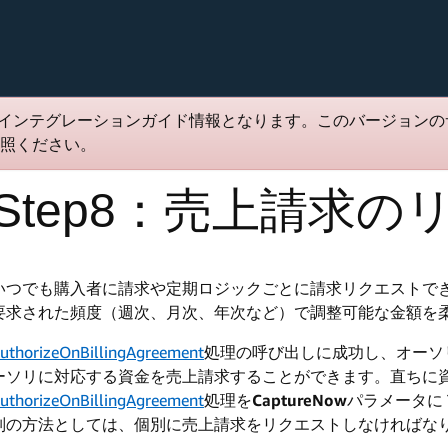
インテグレーションガイド情報となります。このバージョンの
照ください。
Step8：売上請求の
いつでも購入者に請求や定期ロジックごとに請求リクエストできます。B
要求された頻度（週次、月次、年次など）で調整可能な金額を
uthorizeOnBillingAgreement
処理の呼び出しに成功し、オーソ
ーソリに対応する資金を売上請求することができます。直ちに
uthorizeOnBillingAgreement
処理を
CaptureNow
パラメータに 
別の方法としては、個別に売上請求をリクエストしなければな