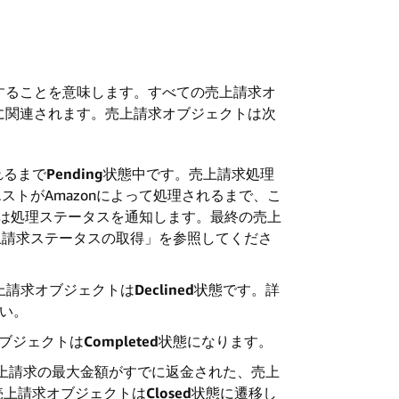
することを意味します。すべての売上請求オ
に関連されます。売上請求オブジェクトは次
されるまで
Pending
状態中です。売上請求処理
ストがAmazonによって処理されるまで、こ
nは処理ステータスを通知します。最終の売上
上請求ステータスの取得」を参照してくださ
、売上請求オブジェクトは
Declined
状態です。詳
い。
オブジェクトは
Completed
状態になります。
た、売上請求の最大金額がすでに返金された、売上
売上請求オブジェクトは
Closed
状態に遷移し