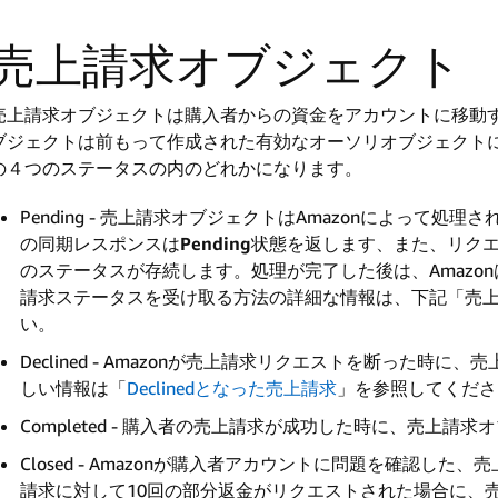
売上請求オブジェクト
売上請求オブジェクトは購入者からの資金をアカウントに移動
ブジェクトは前もって作成された有効なオーソリオブジェクト
の４つのステータスの内のどれかになります。
Pending - 売上請求オブジェクトはAmazonによって処理
の同期レスポンスは
Pending
状態を返します、また、リクエ
のステータスが存続します。処理が完了した後は、Amazo
請求ステータスを受け取る方法の詳細な情報は、下記「売
い。
Declined - Amazonが売上請求リクエストを断った時に
しい情報は「
Declinedとなった売上請求
」を参照してくださ
Completed - 購入者の売上請求が成功した時に、売上請求
Closed - Amazonが購入者アカウントに問題を確認し
請求に対して10回の部分返金がリクエストされた場合に、