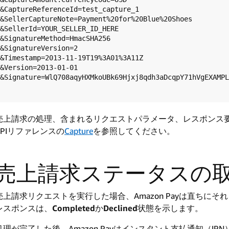
&CaptureReferenceId=test_capture_1  

&SellerCaptureNote=Payment%20for%20Blue%20Shoes  

&SellerId=YOUR_SELLER_ID_HERE  

&SignatureMethod=HmacSHA256  

&SignatureVersion=2  

&Timestamp=2013-11-19T19%3A01%3A11Z  

&Version=2013-01-01  

&Signature=WlQ708aqyHXMkoUBk69Hjxj8qdh3aDcqpY71hVgEXAMPL
売上請求の処理、含まれるリクエストパラメータ、レスポンス要素に
APIリファレンスの
Capture
を参照してください。
売上請求ステータスの
売上請求リクエストを実行した場合、Amazon Payは直ちに
レスポンスは、
Completed
か
Declined
状態を示します。
処理が完了した後、Amazon Payはインスタント支払通知（I