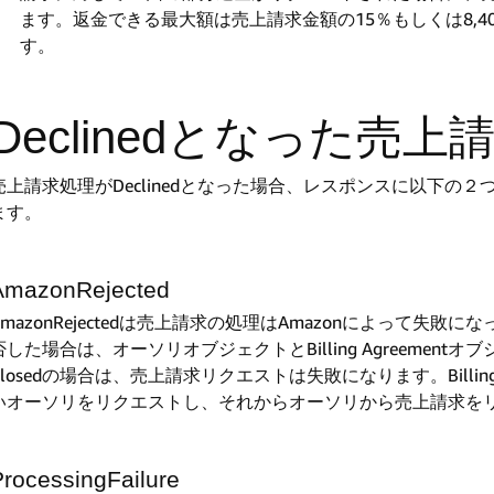
ます。返金できる最大額は売上請求金額の15％もしくは8,
す。
Declinedとなった売上
売上請求処理がDeclinedとなった場合、レスポンスに以下の
ます。
AmazonRejected
AmazonRejectedは売上請求の処理はAmazonによって失敗
否した場合は、オーソリオブジェクトとBilling Agreement
Closedの場合は、売上請求リクエストは失敗になります。Billing 
いオーソリをリクエストし、それからオーソリから売上請求を
ProcessingFailure