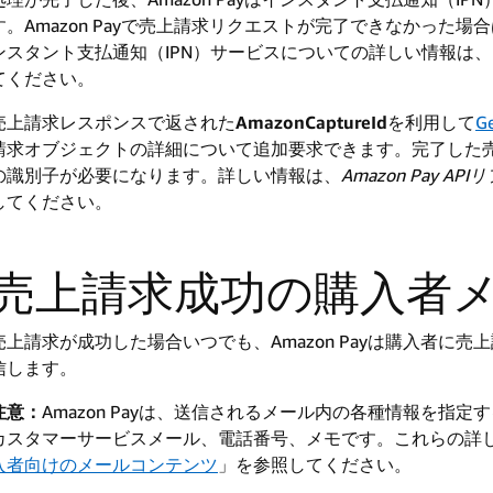
す。Amazon Payで売上請求リクエストが完了できなかった場
ンスタント支払通知（IPN）サービスについての詳しい情報は、「シ
てください。
売上請求レスポンスで返された
AmazonCaptureId
を利用して
Ge
請求オブジェクトの詳細について追加要求できます。完了した
の識別子が必要になります。詳しい情報は、
Amazon Pay A
してください。
売上請求成功の購入者
売上請求が成功した場合いつでも、Amazon Payは購入者に
信します。
注意：
Amazon Payは、送信されるメール内の各種情報を指
カスタマーサービスメール、電話番号、メモです。これらの詳
入者向けのメールコンテンツ
」を参照してください。