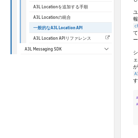
A3L Locationを追加する手順
ユ
A3L Locationの統合
報
c
一般的なA3L Location API
て
A3L Location APIリファレンス
ー
A3L Messaging SDK
シ
ェ
が
A
す
ア