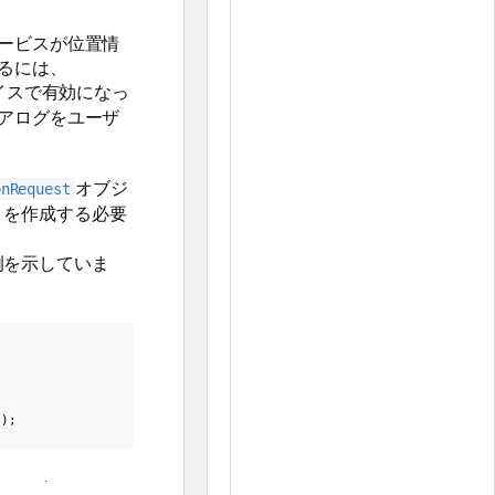
ービスが位置情
るには、
イスで有効になっ
アログをユーザ
オブジ
onRequest
トを作成する必要
例を示していま
y
);
る場合は、次のコード