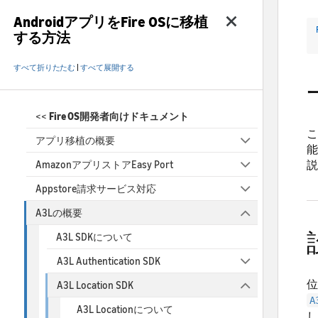
AndroidアプリをFire OSに移植
する方法
すべて折りたたむ
|
すべて展開する
<<
Fire OS開発者向けドキュメント
こ
アプリ移植の概要
能
説
AmazonアプリストアEasy Port
Appstore請求サービス対応
A3Lの概要
A3L SDKについて
A3L Authentication SDK
位
A3L Location SDK
A
A3L Locationについて
し