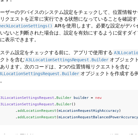
ーザーのデバイスのシステム設定をチェックして、位置情報サ
リクエストを正常に実行できる状態になっていることを確認す
APIを使用します。必要な設定がデバ
heckLocationSettings()
いないと判断された場合は、設定を有効にするように促すダイ
に表示できます。
ステム設定をチェックする前に、アプリで使用する
A3LLocati
クトを含む
オブジェク
A3LLocationSettingsRequest.Builder
あります。次のコードは、2つの位置情報リクエストを含む
オブジェクトを作成する
3LLocationSettingsRequest.Builder
。
A3LLocationSettingsRequest
.
Builder
builder
=
new
A3LLocationSettingsRequest
.
Builder
()
.
addLocationRequest
(
mLocationRequestHighAccuracy
)
.
addLocationRequest
(
mLocationRequestBalancedPowerAccurac
プリで位置情報にBluetooth Low Energy（BLE）を使用す