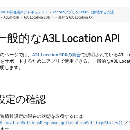
Fire OS開発者向けドキュメント
>
AndroidアプリをFire OSに移植する方法
> A3Lの概要 > A3L Location SDK >
一般的なA3L Location API
一般的なA3L Location API
のページでは、
A3L Location SDKの統合
で説明されているA3L Lo
をサポートするためにアプリで使用できる、一般的なA3L Locatio
明します。
設定の確認
置情報設定の現在の状態を取得するには、
メ
3LLocationSettingsResponse.getLocationSettingsStates()
ます。