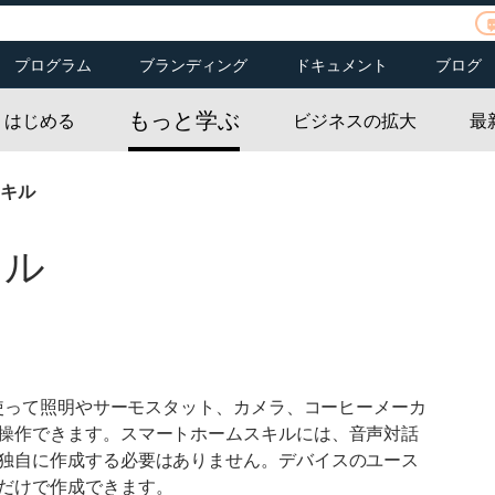
プログラム
ブランディング
ドキュメント
ブログ
ご応募
皆様のお話をお聞か
 Kit
Alexaファンド
Alexaブランディング
Alexaスキル
もっと学ぶ
せください
はじめる
ビジネスの拡大
最
載デバイス
Alexa Prize
Echoブランディング
コネクテッドデバイ
Dash Services
ポートフォリオ
ス
マートホーム
Alexa チャンピオン
Alexaファンドのポー
スキル
Hospitality
Alexa Smart
トフォリオカンパニ
rt
Properties
ー
Senior Living
ソース
キル
mart
リソース
ル
を使って照明やサーモスタット、カメラ、コーヒーメーカ
操作できます。スマートホームスキルには、音声対話
独自に作成する必要はありません。デバイスのユース
だけで作成できます。