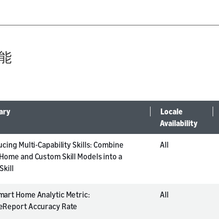
能
ary
Locale
Availability
ucing Multi-Capability Skills: Combine
All
Home and Custom Skill Models into a
Skill
art Home Analytic Metric:
All
eReport Accuracy Rate