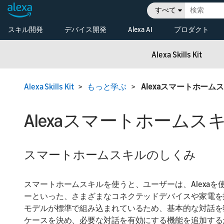
すべて
スキル開発
デバイス開発
Alexa AI
プロダクト
はじめる
概要
Alexa Skills Kit (ASK)
Alexa搭載デバイス
Alexa Skills
もっと学ぶ
Alexa Skills Kit
Alexa Voice
技術ドキュメント
Alexa搭
Service（AVS）を利
ビジネスの拡大
用してAlexa搭載デバ
開発者コンソール
Alexaス
Alexa Skills Kit
>
もっと学ぶ
>
Alexaスマートホーム
イスを開発する
最新情報
概要
Release Updates
Alexa Sma
コネクテッドデバイ
Properties
開発用リ
Alexaスマートホームス
ス
スマートデバイスを
Amazon S
ビジネス
Alexaに接続する
Vehicles
最新情報
スマートホームスキルのしくみ
コンソー
スマートホームスキルを使うと、ユーザーは、Alexa
ーといった、さまざまなコネクテッドデバイスや家電を
モデルが標準で組み込まれているため、基本的な対話を
ケースを決め、必要な対話を有効にする機能を追加する