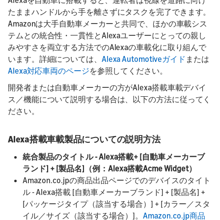
Alexaを自動車に搭載すると、運転者は視線を道路に向け
たままハンドルから手を離さずにタスクを完了できます。
Amazonは大手自動車メーカーと共同で、ほかの車載シス
テムとの統合性・一貫性とAlexaユーザーにとっての親し
みやすさを両立する方法でのAlexaの車載化に取り組んで
います。詳細については、
Alexa Automotiveガイド
または
Alexa対応車両のページ
を参照してください。
開発者または自動車メーカーの方がAlexa搭載車載デバイ
ス／機能について説明する場合は、以下の方法に従ってく
ださい。
Alexa搭載車載製品についての説明方法
統合製品のタイトル - Alexa搭載+ [自動車メーカーブ
ランド] + [製品名]（例：Alexa搭載Acme Widget）
Amazon.co.jpの商品出品ページでのデバイスのタイト
ル - Alexa搭載 [自動車メーカーブランド] + [製品名] +
[パッケージタイプ（該当する場合）] + [カラー／スタ
イル／サイズ（該当する場合）]。
Amazon.co.jp商品