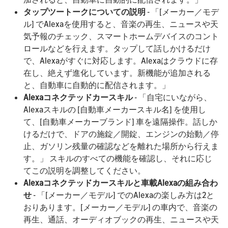
タップツートークについての説明
- 「[メーカー／モデ
ル] でAlexaを使用すると、音楽の再生、ニュースや天
気予報のチェック、スマートホームデバイスのコント
ロールなどを行えます。タップして話しかけるだけ
で、Alexaがすぐに対応します。Alexaはクラウドに存
在し、絶えず進化しています。新機能が追加される
と、自動車に自動的に配信されます。」
Alexaコネクテッドカースキル
- 「自宅にいながら、
Alexaスキルの [自動車メーカースキル名] を使用し
て、[自動車メーカーブランド] 車を遠隔操作。話しか
けるだけで、ドアの施錠／開錠、エンジンの始動／停
止、ガソリン残量の確認などを離れた場所から行えま
す。」 スキルのすべての機能を確認し、それに応じ
てこの説明を調整してください。
Alexaコネクテッドカースキルと車載Alexaの組み合わ
せ
- 「[メーカー／モデル] でのAlexaの楽しみ方は2と
おりあります。[メーカー／モデル] の車内で、音楽の
再生、通話、オーディオブックの再生、ニュースや天