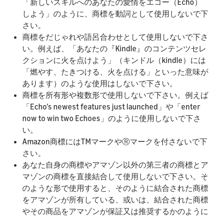
「新しいスキルへのあなたの愛情をエコー（Echo）
しよう」のように、商標を動詞として使用しないで下
さい。
商標をだじゃれや語呂合わせとして使用しないで下さ
い。例えば、「あなたの『Kindle』のコンテンツセレ
クションに火を点けよう」（キンドル（kindle）には
「燃やす、たきつける、火を点ける」といった意味が
あります）のような使用はしないで下さい。
商標を所有形や複数形で使用しないで下さい。例えば
「Echo’s newest features just launched」や「enter
now to win two Echoes」のように使用しないで下さ
い。
Amazon商標にはTMマークやⓇマークを付さないで下
さい。
あなた自身の商標やアマゾン以外の第三者の商標とア
マゾンの商標を直接結合して使用しないで下さい。そ
のような形で使用すると、そのように結合された商標
をアマゾンが所有している、或いは、結合された商標
やその商品をアマゾンが保証又は推奨するかのように