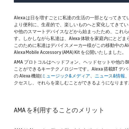
L
L
La
Pr
su
te
Alexa は日を増すごとに私達の生活の一部となって
より便利に、生産的で、楽しいものへと変化してきています
や他のスマートデバイスなどから始まったため、これら
す。しかしながら私達は、Alexa 体験を家庭内にと
このために私達はデバイスメーカー様がこの移動中の Al
Alexa Mobile Accessory (AMA) Kit を公開いたしました。
AMA プロトコルはヘッドフォン、ヘッドセットや他の Bluet
ことができるキーテクノロジーです。Alexa 搭載BT
の Alexa 機能(
ミュージック&メディア
、
ニュース&情報
クセスし、それらを楽しむことができるようになります
AMA を利用することのメリット