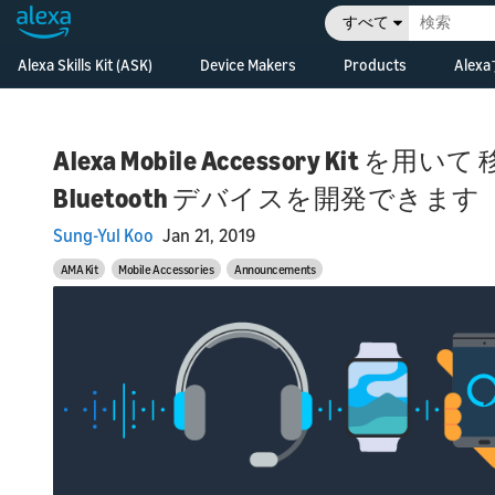
すべて
Alexa Skills Kit (ASK)
Device Makers
Products
Ale
Ov
In
Alexa Skills Kit (ASK)
Alexa Built-in Devices
Alexa Skills Kit
di
Develop Alexa built-in
技術ドキュメント
Alexa Voice Servi
pr
devices with Alexa
Alexa Mobile Accessory Kit 
Voice Service
Developer コンソール
Alexa Smart Ho
Le
Ov
Bluetooth デバイスを開発できます
Di
Cr
Connected Devices
Release Updates
Alexa Gadgets To
fe
ho
Connect your smart
Sung-Yul Koo
Jan 21, 2019
an
devices to Alexa
Resources
Alexa Auto SDK
Le
AMA Kit
Mobile Accessories
Announcements
De
Fe
Alexa for Busine
Re
De
ha
Alexa for Hospita
De
gu
ex
Bu
Bu
Ev
Bu
ki
Ho
pr