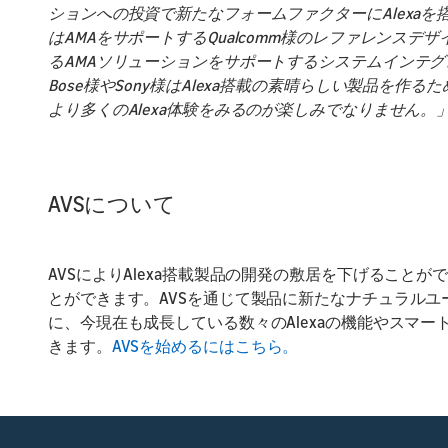
ションへの投資で新たなフォームファクターにAlexa
はAMAをサポートするQualcomm様のレファレンスデ
るAMAソリューションをサポートするシステムインテ
Bose様やSony様はAlexa搭載の素晴らしい製品を作
より多くのAlexa体験をみるのが楽しみでなりません。」Priya Aban
AVSについて
AVSによりAlexa搭載製品の開発の敷居を下げること
とができます。AVSを通じて製品に新たなナチュラル
に、今現在も成長している数々のAlexaの機能やスマ
きます。
AVSを始めるにはこちら。