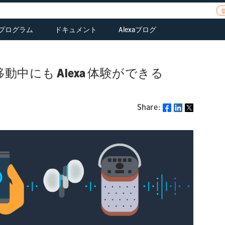
xaプログラム
ドキュメント
Alexaブログ
erview
ご応募
tegrate Alexa
皆様のお話をお聞か
Alexaファンド
ASK関連ドキュメント
Alexa Skills Kit
rectly into your
せください
ce
Alexa Prize
AVS関連ドキュメント
Device Makers
oducts.
を用いて 移動中にも Alexa 体験ができる
ポートフォリオ
me
コネクテッドデバイ
Alexa Auto
arn
erview
Alexaファンドのポー
Alexa Gadgets
ス関連ドキュメント
scover AVS
eate a smarter
トフォリオカンパニ
olkit
Alexa Science
atures, solutions,
me with Alexa
ー
Share:
Alexa Smart Toys
Share
ASK CLIとスキルマネ
d resources
ジメントAPIドキュメ
arn
Alexa Smart Clocks
ント
sign
atures and benefits
ss
ad functional,
Resources
sign
rdware & UX
lity
sign your customer
idelines
perience
ild
ild
aluate SDKs, dev
ild with the Smart
ts, and solution
me Skill API
oviders