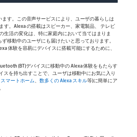
aunch
aunch
unch your skill or
epare for product
bmit your product
sting and marketing
きています。この音声サービスにより、ユーザの暮らしは
。Alexa の搭載はスピーカー、家電製品、 テレビ
の生活の変化は、特に家庭内において当てはまりま
どまらず移動中のユーザにも届けたいと思っております。
exa 体験を容易にデバイスに搭載可能にするために、
ooth (BT)デバイスに移動中の Alexa 体験をもたらす
 デバイスを持ち出すことで、ユーザは移動中にお気に入り
、
スマートホーム
、
数多くの Alexa スキル
等)に簡単にア
。