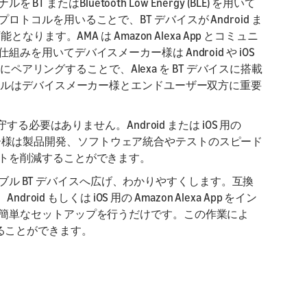
 またはBluetooth Low Energy (BLE) を用いて
コルを用いることで、BT デバイスが Android ま
可能となります。AMA は Amazon Alexa App とコミュニ
用いてデバイスメーカー様は Android や iOS
 App にペアリングすることで、Alexa を BT デバイスに搭載
コルはデバイスメーカー様とエンドユーザー双方に重要
る必要はありません。Android または iOS 用の
スメーカー様は製品開発、ソフトウェア統合やテストのスピード
トを削減することができます。
ータブル BT デバイスへ広げ、わかりやすくします。互換
d もしくは iOS 用の Amazon Alexa App をイン
簡単なセットアップを行うだけです。この作業によ
持することができます。