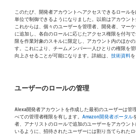
L
L
La
このたび、開発者アカウントへアクセスできるロールを
Pr
su
te
単位で制御できるようになりました。以前はアカウント
これからは、個々のユーザーを管理者、開発者、マーケ
に追加し、各自のロールに応じたアクセス権限を付与で
限を作業対象のスキルに限定し、アカウント内のほかの
す。これにより、チームメンバー一人ひとりの権限を管
向上させることが可能になります。詳細は、
技術資料
を
ユーザーのロールの管理
Alexa開発者アカウントを作成した最初のユーザーは
べての管理者権限を有します。
Amazon開発者ポータル
者、アナリストのロールで追加のユーザーをアカウント
いるように、招待されたユーザーには割り当てられたロ