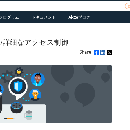
xaプログラム
ドキュメント
Alexaブログ
erview
ご応募
tegrate Alexa
皆様のお話をお聞か
Alexaファンド
ASK関連ドキュメント
rectly into your
せください
ce
Alexa Prize
AVS関連ドキュメント
oducts.
立つ詳細なアクセス制御
ポートフォリオ
me
Alexa チャンピオン
コネクテッドデバイ
arn
erview
Alexaファンドのポー
Alexa Gadgets
Share:
Share
ス関連ドキュメント
scover AVS
eate a smarter
トフォリオカンパニ
olkit
atures, solutions,
me with Alexa
ー
Alexa Smart Toys
ASK CLIとスキルマネ
d resources
ジメントAPIドキュメ
arn
Alexa Smart Clocks
ント
sign
atures and benefits
ss
ad functional,
Resources
sign
rdware & UX
lity
sign your customer
idelines
perience
ild
ild
aluate SDKs, dev
ild with the Smart
ts, and solution
me Skill API
oviders