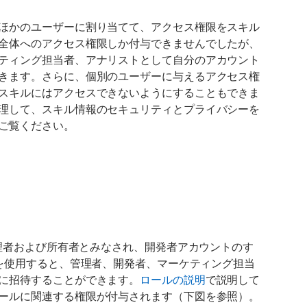
aunch
aunch
unch your skill or
ほかのユーザーに割り当てて、アクセス権限をスキル
epare for product
bmit your product
sting and marketing
全体へのアクセス権限しか付与できませんでしたが、
ティング担当者、アナリストとして自分のアカウント
きます。さらに、個別のユーザーに与えるアクセス権
スキルにはアクセスできないようにすることもできま
理して、スキル情報のセキュリティとプライバシーを
ご覧ください。
管理者および所有者とみなされ、開発者アカウントのす
を使用すると、管理者、開発者、マーケティング担当
に招待することができます。
ロールの説明
で説明して
ールに関連する権限が付与されます（下図を参照）。