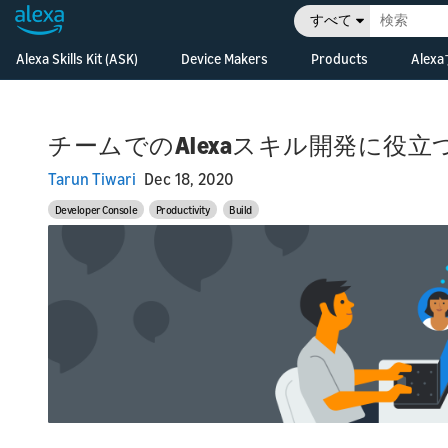
すべて
Alexa Skills Kit (ASK)
Device Makers
Products
Ale
Ov
In
Alexa Skills Kit (ASK)
Alexa Built-in Devices
Alexa Skills Kit
di
Develop Alexa built-in
技術ドキュメント
Alexa Voice Servi
pr
devices with Alexa
チームでのAlexaスキル開発に役
Voice Service
Developer コンソール
Alexa Smart Ho
Le
Ov
Tarun Tiwari
Dec 18, 2020
Di
Cr
Connected Devices
Release Updates
Alexa Gadgets To
fe
ho
Connect your smart
Developer Console
Productivity
Build
an
devices to Alexa
Resources
Alexa Auto SDK
Le
De
Fe
Alexa for Busine
Re
De
ha
Alexa for Hospita
De
gu
ex
Bu
Bu
Ev
Bu
ki
Ho
pr