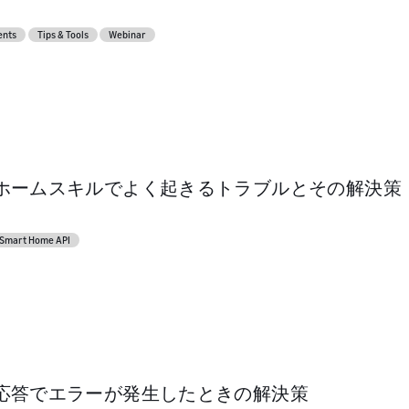
me Skill API
oviders
ents
Tips & Tools
Webinar
aunch
aunch
unch your skill or
epare for product
bmit your product
sting and marketing
ホームスキルでよく起きるトラブルとその解決策
Smart Home API
応答でエラーが発生したときの解決策