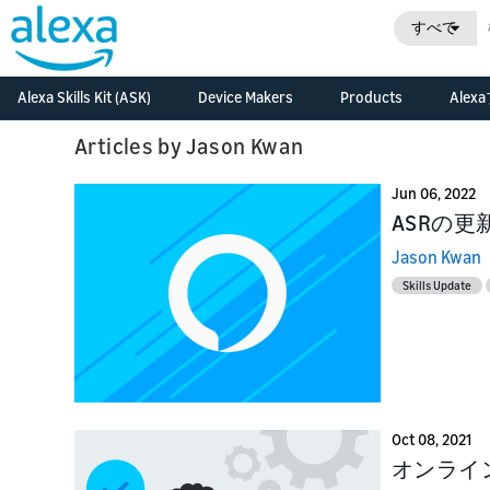
すべて
Alexa Skills Kit (ASK)
Device Makers
Products
Ale
Ov
In
Alexa Skills Kit (ASK)
Alexa Built-in Devices
Alexa Skills Kit
Articles by Jason Kwan
di
Develop Alexa built-in
技術ドキュメント
Alexa Voice Servi
pr
devices with Alexa
Jun 06, 2022
Voice Service
Developer コンソール
Alexa Smart Ho
Le
Ov
ASRの
Di
Cr
Connected Devices
Release Updates
Alexa Gadgets To
Jason Kwan
fe
ho
Connect your smart
an
devices to Alexa
Skills Update
Resources
Alexa Auto SDK
Le
De
Fe
Alexa for Busine
Re
De
ha
Alexa for Hospita
De
gu
ex
Bu
Oct 08, 2021
Bu
Ev
オンライ
Bu
ki