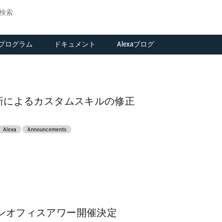
xaプログラム
ドキュメント
Alexaブログ
erview
ご応募
tegrate Alexa
皆様のお話をお聞か
Alexaファンド
ASK関連ドキュメント
rectly into your
せください
ce
Alexa Prize
AVS関連ドキュメント
oducts.
ポートフォリオ
me
コネクテッドデバイ
arn
erview
Alexaファンドのポー
更新によるカスタムスキルの修正
Alexa Gadgets
ス関連ドキュメント
scover AVS
eate a smarter
トフォリオカンパニ
olkit
atures, solutions,
me with Alexa
ー
Alexa Smart Toys
ASK CLIとスキルマネ
d resources
Alexa
Announcements
ジメントAPIドキュメ
arn
Alexa Smart Clocks
ント
sign
atures and benefits
ss
ad functional,
Resources
sign
rdware & UX
lity
sign your customer
idelines
perience
ild
ild
aluate SDKs, dev
ンオフィスアワー開催決定
ild with the Smart
ts, and solution