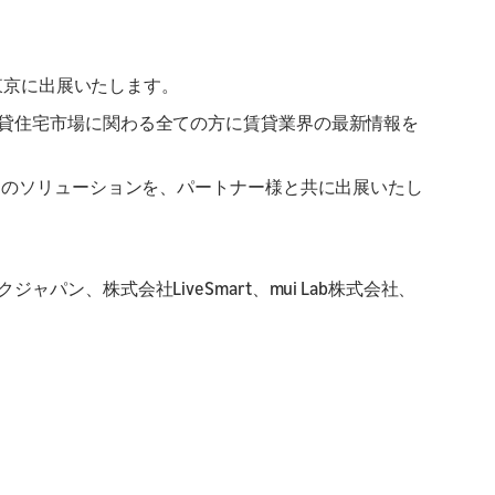
aunch
aunch
unch your skill or
epare for product
bmit your product
sting and marketing
 東京に出展いたします。
貸住宅市場に関わる全ての方に賃貸業界の最新情報を
賃貸住宅向けのソリューションを、パートナー様と共に出展いたし
ン、株式会社LiveSmart、mui Lab株式会社、