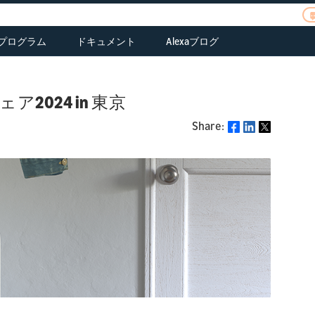
xaプログラム
ドキュメント
Alexaブログ
erview
ご応募
tegrate Alexa
皆様のお話をお聞か
Alexaファンド
ASK関連ドキュメント
rectly into your
せください
ce
Alexa Prize
AVS関連ドキュメント
oducts.
024 in 東京
ポートフォリオ
me
Alexa チャンピオン
コネクテッドデバイ
arn
erview
Alexaファンドのポー
Alexa Gadgets
Share:
Share
ス関連ドキュメント
scover AVS
eate a smarter
トフォリオカンパニ
olkit
atures, solutions,
me with Alexa
ー
Alexa Smart Toys
ASK CLIとスキルマネ
d resources
ジメントAPIドキュメ
arn
Alexa Smart Clocks
ント
sign
atures and benefits
ss
ad functional,
Resources
sign
rdware & UX
lity
sign your customer
idelines
perience
ild
ild
aluate SDKs, dev
ild with the Smart
ts, and solution
me Skill API
oviders