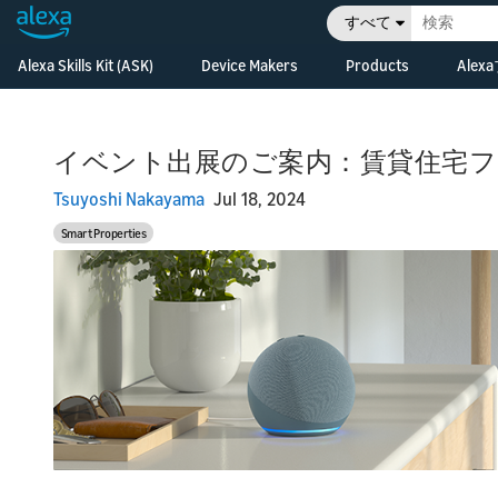
すべて
Alexa Skills Kit (ASK)
Device Makers
Products
Ale
Ov
In
Alexa Skills Kit (ASK)
Alexa Built-in Devices
Alexa Skills Kit
di
Develop Alexa built-in
技術ドキュメント
Alexa Voice Servi
pr
devices with Alexa
イベント出展のご案内：賃貸住宅フェア2
Voice Service
Developer コンソール
Alexa Smart Ho
Le
Ov
Tsuyoshi Nakayama
Jul 18, 2024
Di
Cr
Connected Devices
Release Updates
Alexa Gadgets To
fe
ho
Connect your smart
Smart Properties
an
devices to Alexa
Resources
Alexa Auto SDK
Le
De
Fe
Alexa for Busine
Re
De
ha
Alexa for Hospita
De
gu
ex
Bu
Bu
Ev
Bu
ki
Ho
pr