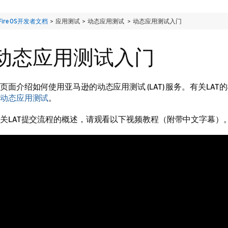
Fire OS开发者文档
> 应用测试 > 动态应用测试 >
动态应用测试入门
动态应用测试入门
页面介绍如何使用亚马逊的动态应用测试 (LAT) 服务。有关LAT
动态应用测试
。
关LAT提交流程的概述，请观看以下视频教程（附带中文字幕）