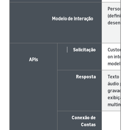
Personaliz
(definidop
Modelo de Interação
desenvolv
Solicitação
Custom (b
on interac
APIs
model)
Resposta
Texto para 
áudio pré-
gravado,
exibição
multimoda
Conexão de
✓
Contas