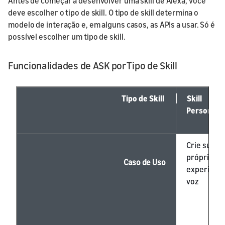
Antes de começar a desenvolver uma skill de Alexa, você
deve escolher o tipo de skill. O tipo de skill determina o
modelo de interação e, em alguns casos, as APIs a usar. Só é
possível escolher um tipo de skill.
Funcionalidades de ASK por Tipo de Skill
Tipo de Skill
Skill
Personaliz
Crie sua
própria
Caso de Uso
experiênci
voz