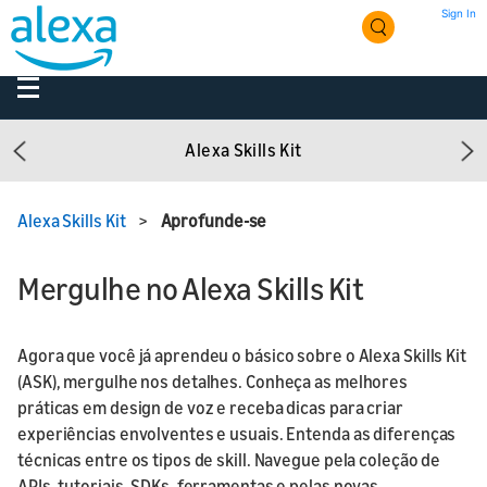
Sign In
Alexa Skills Kit
Previous
Ne
Alexa Skills Kit
>
Aprofunde-se
Mergulhe no Alexa Skills Kit
Agora que você já aprendeu o básico sobre o Alexa Skills Kit
(ASK), mergulhe nos detalhes. Conheça as melhores
práticas em design de voz e receba dicas para criar
experiências envolventes e usuais. Entenda as diferenças
técnicas entre os tipos de skill. Navegue pela coleção de
APIs, tutoriais, SDKs, ferramentas e pelas novas