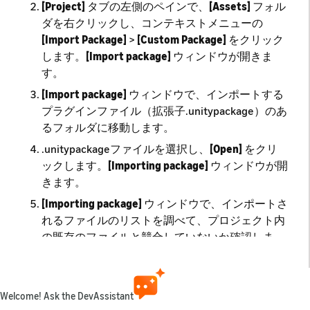
[Project]
タブの左側のペインで、
[Assets]
フォル
ダを右クリックし、コンテキストメニューの
[Import Package]
>
[Custom Package]
をクリック
します。
[Import package]
ウィンドウが開きま
す。
[Import package]
ウィンドウで、インポートする
プラグインファイル（拡張子.unitypackage）のあ
るフォルダに移動します。
.unitypackageファイルを選択し、
[Open]
をクリ
ックします。
[Importing package]
ウィンドウが開
きます。
[Importing package]
ウィンドウで、インポートさ
れるファイルのリストを調べて、プロジェクト内
の既存のファイルと競合していないか確認しま
す。競合がある場合は、ローカルの変更をプロジ
ェクトの外部に保存しておきます。
[Import]
をクリックします。パッケージのファイ
Welcome! Ask the DevAssistant
ルが
[Assets]
フォルダに追加されます。