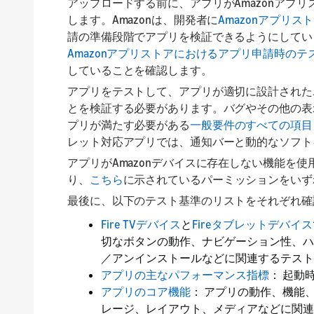
アップロードする前に、アプリがAmazonアプ
します。Amazonは、開発者に
Amazonアプリス
請の準備段階でアプリを検証できるようにしてい
Amazonアプリストアにおけるアプリ申請時のテ
していることを確認します。
アプリをテストして、アプリが適切に設計された
とを検証する必要があります。バグやその他の表
プリが満たす必要がある
一般要件のすべての項目
レット対応アプリでは、通知バーと動的なソフト
アプリがAmazonデバイスに存在しない機能を
り、
こちら
に示されているパーミッションをいず
最後に、以下のテスト基準のリストをそれぞれ確
Fire TVデバイス
と
Fireタブレットデバイス
切なボタンの動作、ナビゲーション性、ハ
／アンインストールなどに関連するテスト
アプリの主なパフォーマンス指標
： 起動
アプリのコア機能
： アプリの動作、機能
レージ、レイアウト、メディアなどに関連