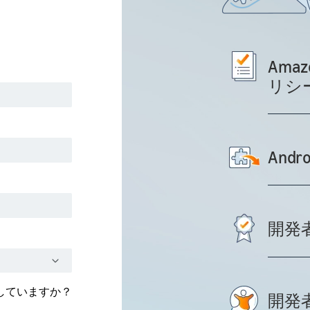
Am
リシ
And
開発
開発