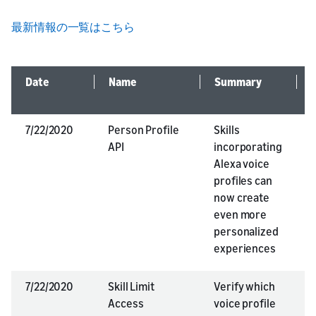
最新情報の一覧はこちら
Date
Name
Summary
A
7/22/2020
Person Profile
Skills
A
API
incorporating
Alexa voice
profiles can
now create
even more
personalized
experiences
7/22/2020
Skill Limit
Verify which
Access
voice profile