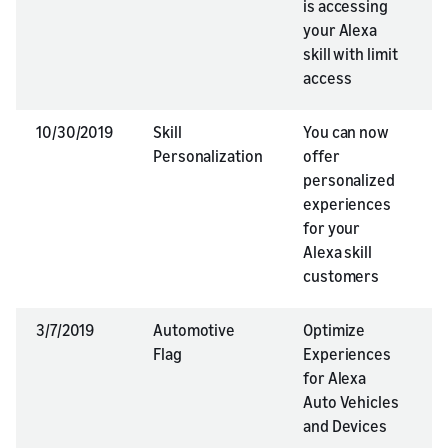
is accessing
your Alexa
skill with limit
access
10/30/2019
Skill
You can now
A
Personalization
offer
personalized
experiences
for your
Alexa skill
customers
3/7/2019
Automotive
Optimize
A
Flag
Experiences
for Alexa
Auto Vehicles
and Devices