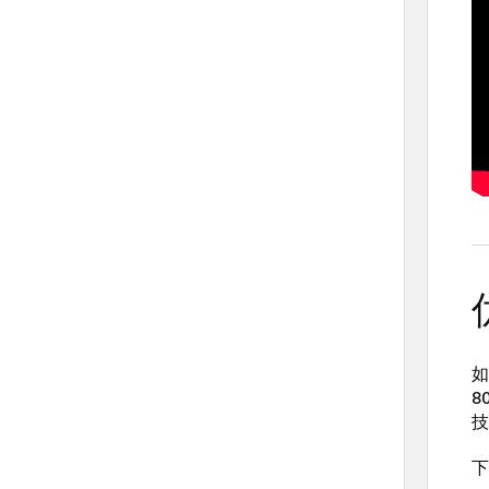
如
8
技
下