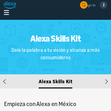
Sign In
Alexa Skills Kit
Dale la palabra a tu visión y alcanza a más
consumidores
Alexa Skills Kit
Previous
Ne
Empieza con Alexa en México