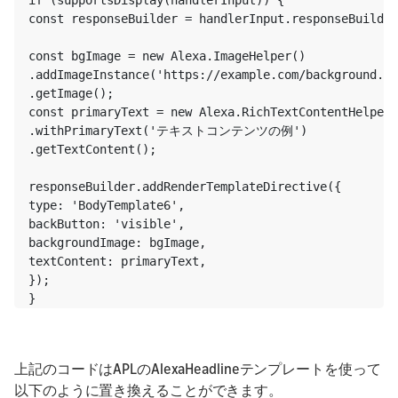
const responseBuilder = handlerInput.responseBuilder
const bgImage = new Alexa.ImageHelper()

.addImageInstance('https://example.com/background.pn
.getImage();

const primaryText = new Alexa.RichTextContentHelper(
.withPrimaryText('テキストコンテンツの例')

.getTextContent();

responseBuilder.addRenderTemplateDirective({

type: 'BodyTemplate6',

backButton: 'visible',

backgroundImage: bgImage,

textContent: primaryText,

});

}
上記のコードはAPLのAlexaHeadlineテンプレートを使って
以下のように置き換えることができます。