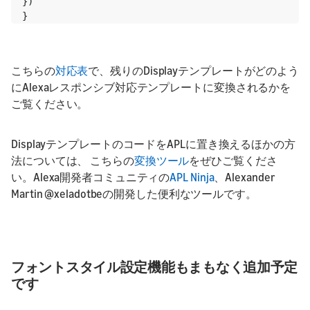
})

}
こちらの
対応表
で、残りのDisplayテンプレートがどのよう
にAlexaレスポンシブ対応テンプレートに変換されるかを
ご覧ください。
DisplayテンプレートのコードをAPLに置き換えるほかの方
法については、 こちらの
変換ツール
をぜひご覧くださ
い。Alexa開発者コミュニティの
APL Ninja
、Alexander
Martin @xeladotbeの開発した便利なツールです。
フォントスタイル設定機能もまもなく追加予定
です