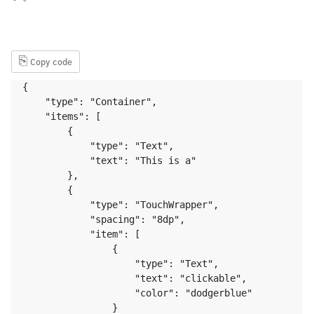
⎘
Copy code
{

    "type": "Container",

    "items": [

        {

            "type": "Text",

            "text": "This is a"

        },

        {

            "type": "TouchWrapper",

            "spacing": "8dp",

            "item": [

                {

                    "type": "Text",

                    "text": "clickable",

                    "color": "dodgerblue"

                }
