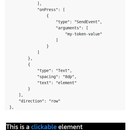
            ],

            "onPress": [

                {

                    "type": "SendEvent",

                    "arguments": [

                        "my-token-value"

                    ]

                }

            ]

        },

        {

            "type": "Text",

            "spacing": "8dp",

            "text": "element"

        }

    ],

    "direction": "row"
