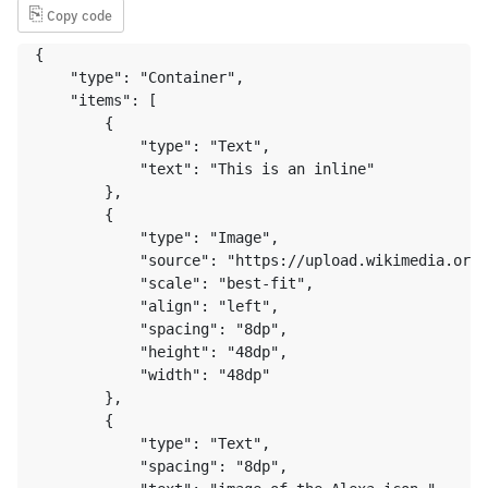
⎘
Copy code
{

    "type": "Container",

    "items": [

        {

            "type": "Text",

            "text": "This is an inline"

        },

        {

            "type": "Image",

            "source": "https://upload.wikimedia.org/
            "scale": "best-fit",

            "align": "left",

            "spacing": "8dp",

            "height": "48dp",

            "width": "48dp"

        },

        {

            "type": "Text",

            "spacing": "8dp",
