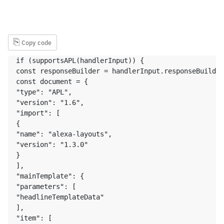
⎘
Copy code
if (supportsAPL(handlerInput)) {

const responseBuilder = handlerInput.responseBuilder
const document = {

"type": "APL",

"version": "1.6",

"import": [

{

"name": "alexa-layouts",

"version": "1.3.0"

}

],

"mainTemplate": {

"parameters": [

"headlineTemplateData"

],

"item": [
