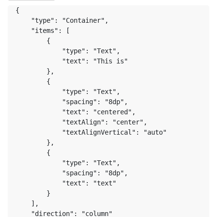
{

    "type": "Container",

    "items": [

        {

            "type": "Text",

            "text": "This is"

        },

        {

            "type": "Text",

            "spacing": "8dp",

            "text": "centered",

            "textAlign": "center",

            "textAlignVertical": "auto"

        },

        {

            "type": "Text",

            "spacing": "8dp",

            "text": "text"

        }

    ],

    "direction": "column"
