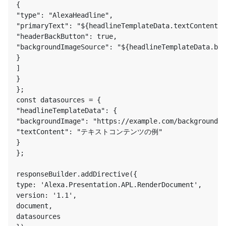
{

"type": "AlexaHeadline",

"primaryText": "${headlineTemplateData.textContent}"
"headerBackButton": true,

"backgroundImageSource": "${headlineTemplateData.bac
}

]

}

};

const datasources = {

"headlineTemplateData": {

"backgroundImage": "https://example.com/background.p
"textContent": "テキストコンテンツの例"

}

};

responseBuilder.addDirective({

type: 'Alexa.Presentation.APL.RenderDocument',

version: '1.1',

document,

datasources
