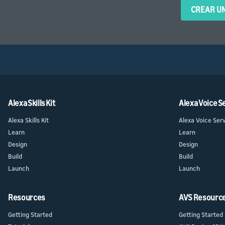
CREAR UN
Alexa Skills Kit
Alexa Voice S
Alexa Skills Kit
Alexa Voice Ser
Learn
Learn
Design
Design
Build
Build
Launch
Launch
Resources
AVS Resourc
Getting Started
Getting Started