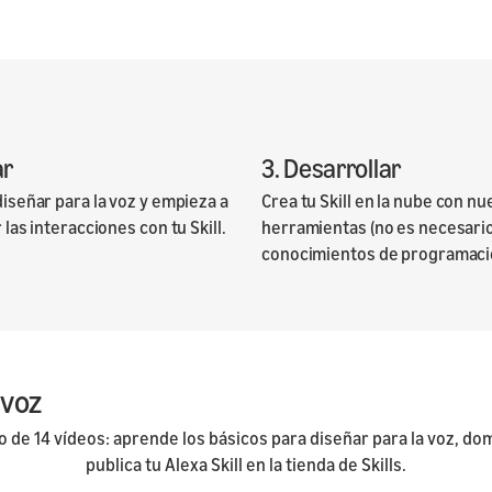
ar
3. Desarrollar
iseñar para la voz y empieza a
Crea tu Skill en la nube con nu
las interacciones con tu Skill.
herramientas (no es necesari
conocimientos de programaci
 voz
 de 14 vídeos: aprende los básicos para diseñar para la voz, do
publica tu Alexa Skill en la tienda de Skills.