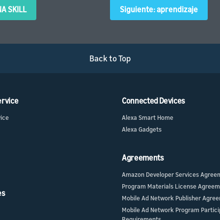
A SKILL
Siguiente: aprendizaje
Back to Top
ervice
Connected Devices
vice
Alexa Smart Home
Alexa Gadgets
Agreements
Amazon Developer Services Agree
Program Materials License Agree
es
Mobile Ad Network Publisher Agre
Mobile Ad Network Program Partici
Requirements