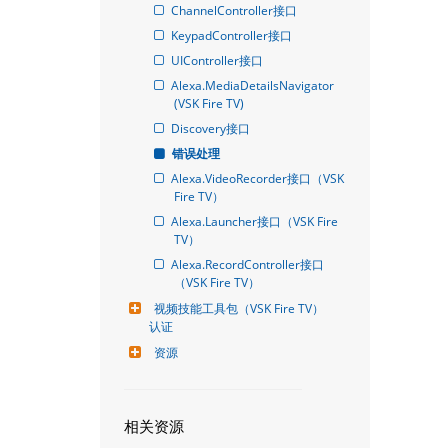
ChannelController接口
KeypadController接口
UIController接口
Alexa.MediaDetailsNavigator 
(VSK Fire TV)
Discovery接口
错误处理
Alexa.VideoRecorder接口（VSK 
Fire TV）
Alexa.Launcher接口（VSK Fire 
TV）
Alexa.RecordController接口
（VSK Fire TV）
视频技能工具包（VSK Fire TV）
认证
资源
相关资源