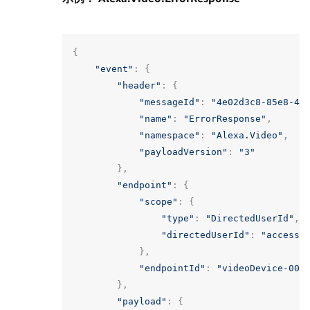
{
"event"
:
{
"header"
:
{
"messageId"
:
"4e02d3c8-85e8-4e
"name"
:
"ErrorResponse"
,
"namespace"
:
"Alexa.Video"
,
"payloadVersion"
:
"3"
},
"endpoint"
:
{
"scope"
:
{
"type"
:
"DirectedUserId"
,
"directedUserId"
:
"access-
},
"endpointId"
:
"videoDevice-001
},
"payload"
:
{