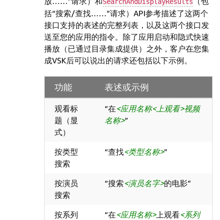
放……”请求）和
（包
SearchAndDisplayResults
括“搜索/查找……”请求）API参考描述了这两个
接口支持的表述的完整列表，以及这两个接口发
送至您的应用的指令。除了应用启动和隐式快速
播放（已通过目录集成提供）之外，客户在您集
成VSK后可以说出的请求还包括以下示例。
功能
表述或示例
观看标
“在
应用名称
上观看
视频
题（显
名称
”
式）
按类型
“查找
类型名称
”
搜索
按演员
“搜索
演员名字
的电影”
搜索
按系列
“在
应用名称
上观看
系列