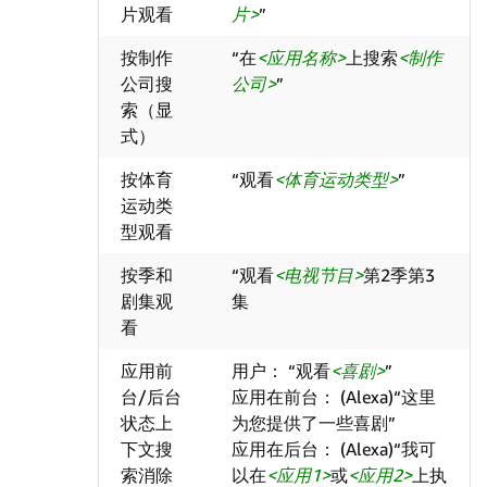
片观看
片
”
按制作
“在
应用名称
上搜索
制作
公司搜
公司
”
索（显
式）
按体育
“观看
体育运动类型
”
运动类
型观看
按季和
“观看
电视节目
第2季第3
剧集观
集
看
应用前
用户： “观看
喜剧
”
台/后台
应用在前台： (Alexa)“这里
状态上
为您提供了一些喜剧”
下文搜
应用在后台： (Alexa)“我可
索消除
以在
应用1
或
应用2
上执