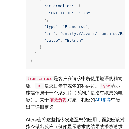
"externalIds"
:
{
"ENTITY_ID"
:
"123"
},
"type"
:
"Franchise"
,
"uri"
:
"entity://avers/franchise/Bat
"value"
:
"Batman"
}
]
}
是客户在请求中所使用短语的精简
transcribed
版。
是您目录中媒体的标识符。
表示
uri
type
该媒体属于一个系列片（系列片是指有续集的电
影）。关于
对象，相应的
API参考
中给
有效负载
出了详细定义。
Alexa会将这些指令发送至您的应用，而您应该对
指令做出反应（例如显示请求的结果或播放请求