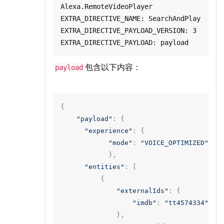
Alexa.RemoteVideoPlayer

EXTRA_DIRECTIVE_NAME: SearchAndPlay

EXTRA_DIRECTIVE_PAYLOAD_VERSION: 3

包含以下内容：
payload
{
"payload"
:
{
"experience"
:
{
"mode"
:
"VOICE_OPTIMIZED"
,
},
"entities"
:
[
{
"externalIds"
:
{
"imdb"
:
"tt4574334"
},