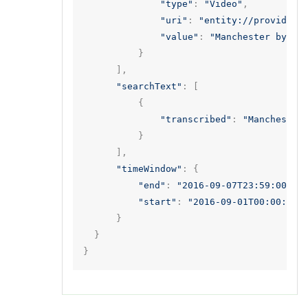
"type"
:
"Video"
,
"uri"
:
"entity://provider/
"value"
:
"Manchester by th
}
],
"searchText"
:
[
{
"transcribed"
:
"Manchester
}
],
"timeWindow"
:
{
"end"
:
"2016-09-07T23:59:00+00
"start"
:
"2016-09-01T00:00:00+
}
}
}