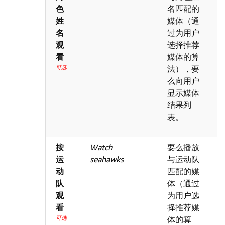
色
名匹配的
姓
媒体（通
名
过为用户
观
选择推荐
看
媒体的算
可选
法），要
么向用户
显示媒体
结果列
表。
按
Watch
要么播放
运
seahawks
与运动队
动
匹配的媒
队
体（通过
观
为用户选
看
择推荐媒
可选
体的算