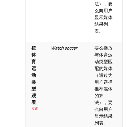
法），要
么向用户
显示媒体
结果列
表。
按
Watch soccer
要么播放
体
与体育运
育
动类型匹
运
配的媒体
动
（通过为
类
用户选择
型
推荐媒体
观
的算
看
法），要
可选
么向用户
显示结果
列表。