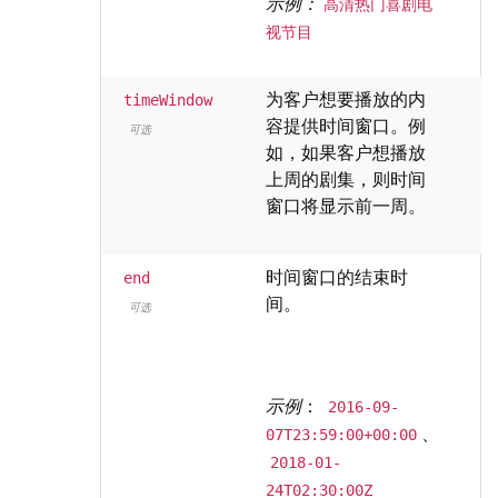
示例：
高清热门喜剧电
视节目
为客户想要播放的内
timeWindow
容提供时间窗口。例
可选
如，如果客户想播放
上周的剧集，则时间
窗口将显示前一周。
时间窗口的结束时
I
end
间。
可选
示例
：
2016-09-
、
07T23:59:00+00:00
2018-01-
24T02:30:00Z