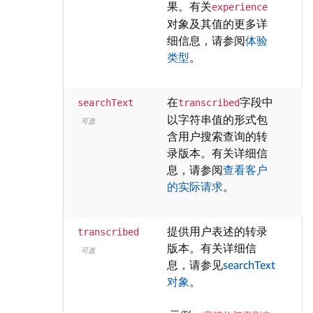
果。有关
experience
对象及其值的更多详
细信息，请参阅
体验
类型
。
在
字段中
searchText
transcribed
以字符串值的形式包
t
可选
含用户搜索查询的转
录版本。有关详细信
息，请参阅
查看客户
的实际请求
。
提供用户表述的转录
transcribed
版本。有关详细信
可选
息，请参见
searchText
对象
。