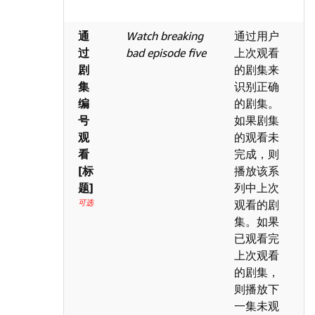
通
Watch breaking
通过用户
过
bad episode five
上次观看
剧
的剧集来
集
识别正确
编
的剧集。
号
如果剧集
观
的观看未
看
完成，则
[标
播放该系
题]
列中上次
可选
观看的剧
集。如果
已观看完
上次观看
的剧集，
则播放下
一集未观