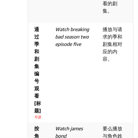
看的剧
集。
通
Watch breaking
播放与请
过
bad season two
求的季和
季
episode five
剧集相对
和
应的内
剧
容。
集
编
号
观
看
[标
题]
可选
按
Watch james
要么播放
角
bond
与角色姓