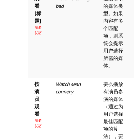
看
bad
的媒体类
[标
型。如果
题]
内容有多
需要
个匹配
认证
项，则系
统会提示
用户选择
所需的媒
体。
按
Watch sean
要么播放
演
connery
有演员参
员
演的媒体
观
（通过为
看
用户选择
需要
最佳匹配
认证
项的算
法），要