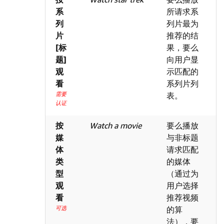
系
所请求系
列
列片最为
片
推荐的结
[标
果，要么
题]
向用户显
观
示匹配的
看
系列片列
需要
表。
认证
按
Watch a movie
要么播放
媒
与非标题
体
请求匹配
类
的媒体
型
（通过为
观
用户选择
看
推荐视频
可选
的算
法），要