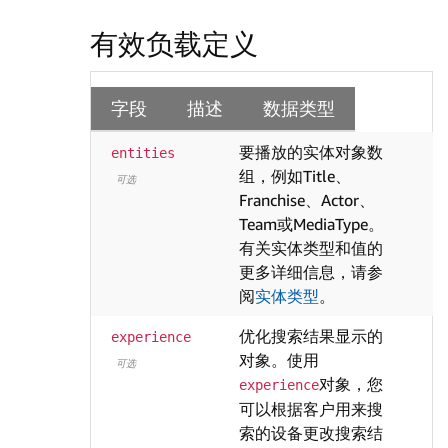
有效负载定义
字段
描述
数据类型
要播放的实体对象数
​
entities
组，例如Title、
可选
Franchise、Actor、
Team或MediaType。
有关实体类型和值的
更多详细信息，请参
阅
实体类型
。
优化搜索结果显示的
experience
对象。使用
可选
对象，您
experience
可以根据客户用来搜
索的设备更改搜索结