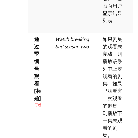
么向用户
显示结果
列表。
通
Watch breaking
如果剧集
过
bad season two
的观看未
季
完成，则
编
播放该系
号
列中上次
观
观看的剧
看
集。如果
[标
已观看完
题]
上次观看
可选
的剧集，
则播放下
一集未观
看的剧
集。