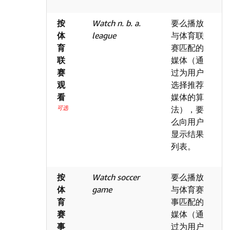
按
Watch n. b. a.
要么播放
体
league
与体育联
育
赛匹配的
联
媒体（通
赛
过为用户
观
选择推荐
看
媒体的算
可选
法），要
么向用户
显示结果
列表。
按
Watch soccer
要么播放
体
game
与体育赛
育
事匹配的
赛
媒体（通
事
过为用户