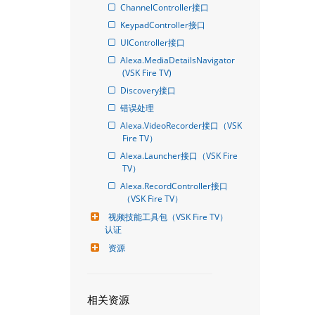
ChannelController接口
KeypadController接口
UIController接口
Alexa.MediaDetailsNavigator 
(VSK Fire TV)
Discovery接口
错误处理
Alexa.VideoRecorder接口（VSK 
Fire TV）
Alexa.Launcher接口（VSK Fire 
TV）
Alexa.RecordController接口
（VSK Fire TV）
视频技能工具包（VSK Fire TV）
认证
资源
相关资源