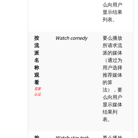
么向用户
显示结果
列表。
按
Watch comedy
要么播放
流
所请求流
派
派的媒体
名
（通过为
称
用户选择
观
推荐媒体
看
的算
需要
法），要
认证
么向用户
显示媒体
结果列
表。
按
Watch star trek
要么播放