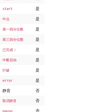
是
start
是
中点 
是
第一四分位数 
是
第三四分位数 
：
是
已完成
是
中断启动 
是
打破 
是
error
静音
否
否
取消静音 
否
pause