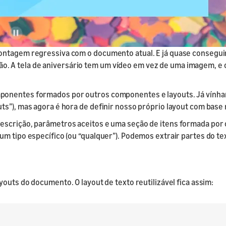
ontagem regressiva com o documento atual. E já quase conseguimo
ização. A tela de aniversário tem um vídeo em vez de uma imagem, 
mponentes formados por outros componentes e layouts. Já vính
ts”), mas agora é hora de definir nosso próprio layout com base
descrição, parâmetros aceitos e uma seção de itens formada po
m tipo específico (ou “qualquer”). Podemos extrair partes do te
outs do documento. O layout de texto reutilizável fica assim: