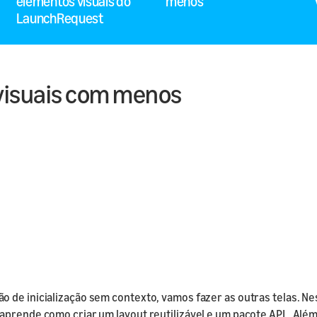
elementos visuais do
menos
I de Smart
LaunchRequest
nto
a skill ou
 produto
visuais com menos
 de inicialização sem contexto, vamos fazer as outras telas. Ne
 aprende como criar um layout reutilizável e um pacote APL. Al