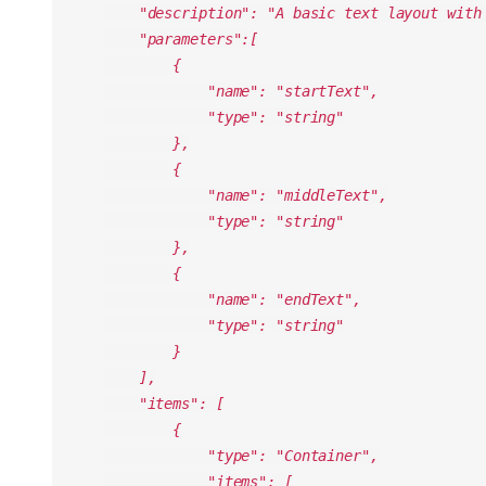
"description": "A basic text layout with 
"parameters":[
{
"name": "startText",
"type": "string"
},
{
"name": "middleText",
"type": "string"
},
{
"name": "endText",
"type": "string"
}
],
"items": [
{
"type": "Container",
"items": [