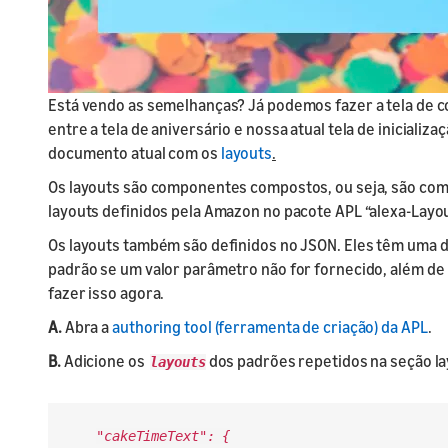
Está vendo as semelhanças? Já podemos fazer a tela de c
entre a tela de aniversário e nossa atual tela de inicial
documento atual com os
layouts
.
Os layouts são componentes compostos, ou seja, são co
layouts definidos pela Amazon no pacote APL “alexa-Layou
Os layouts também são definidos no JSON. Eles têm uma 
padrão se um valor parâmetro não for fornecido, além de u
fazer isso agora.
A.
Abra a
authoring tool (ferramenta de criação) da APL
.
B.
Adicione os
dos padrões repetidos na seção lay
layouts
"cakeTimeText": {