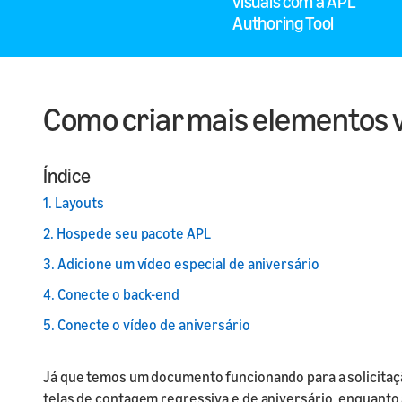
visuais com a APL
nossa AP
Authoring Tool
Home
Lançame
Comece su
envie seu
Como criar mais elementos 
Índice
1. Layouts
2. Hospede seu pacote APL
3. Adicione um vídeo especial de aniversário
4. Conecte o back-end
5. Conecte o vídeo de aniversário
Já que temos um documento funcionando para a solicitação
telas de contagem regressiva e de aniversário, enquanto