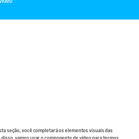
vídeo
sta seção, você completará os elementos visuais das
ém disso, vamos usar o componente de vídeo para termos