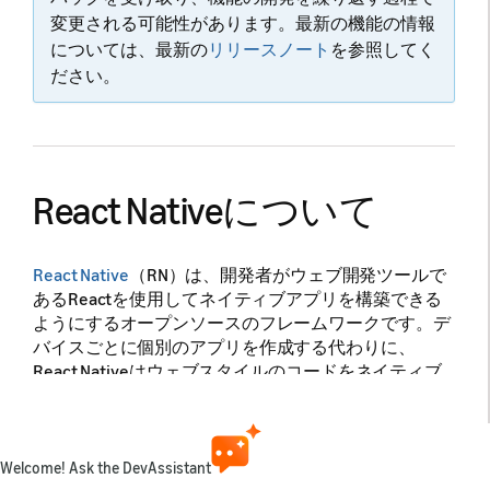
変更される可能性があります。最新の機能の情報
については、最新の
リリースノート
を参照してく
ださい。
React Nativeについて
React Native
（RN）は、開発者がウェブ開発ツールで
あるReactを使用してネイティブアプリを構築できる
ようにするオープンソースのフレームワークです。デ
バイスごとに個別のアプリを作成する代わりに、
React Nativeはウェブスタイルのコードをネイティブ
デバイスコンポーネントに変換します。最初は携帯向
けでしたが、今ではコミュニティの手でテレビ、ウェ
ブブラウザ、デスクトップコンピューターでも使える
ようになっています。
Welcome! Ask the DevAssistant