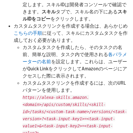
定します。スキルIDは開発者コンソールで確認で
きます。
スキル
タブで、スキル名の下にある
スキ
ルIDをコピー
をクリックします。
カスタムタスクリンクを作成する場合は、あらかじめ
こちらの手順
に従って、スキルにカスタムタスクを作
成しておく必要があります。
カスタムタスクを作成したら、そのタスクの名
前、簡単な説明、タスク内で使用される
各パラメ
ーターの名前
を設定します。これらは、ユーザー
がQuick LinkをクリックしてAmazonのページにア
クセスした際に表示されます。
カスタムタスクリンクを作成するには、次のURL
パターンを使用します。
https://alexa-skills.amazon.
<domain>/apis/custom/skills/<skill-
id>/tasks/<custom-task-name>/versions/<task-
version>?<task-input-key1>=<task-input-
value1>&<task-input-key2>=<task-input-
value2>