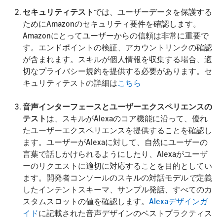
セキュリティテスト
では、ユーザーデータを保護する
ためにAmazonのセキュリティ要件を確認します。
Amazonにとってユーザーからの信頼は非常に重要で
す。エンドポイントの検証、アカウントリンクの確認
が含まれます。スキルが個人情報を収集する場合、適
切なプライバシー規約を提供する必要があります。セ
キュリティテストの詳細は
こちら
音声インターフェースとユーザーエクスペリエンスの
テスト
は、スキルがAlexaのコア機能に沿って、優れ
たユーザーエクスペリエンスを提供することを確認し
ます。ユーザーがAlexaに対して、自然にユーザーの
言葉で話しかけられるようにしたり、Alexaがユーザ
ーのリクエストに適切に対応することを目的としてい
ます。開発者コンソールのスキルの対話モデル
で
定義
したインテントスキーマ、サンプル発話、すべてのカ
スタムスロットの値を確認します。
Alexaデザインガ
イド
に記載された音声デザインのベストプラクティス