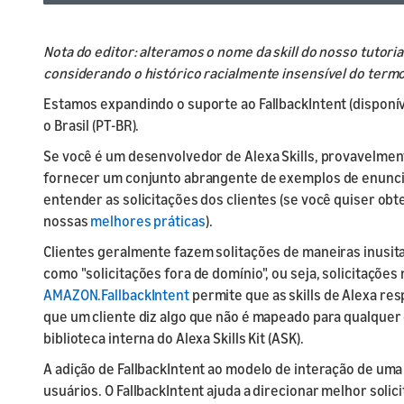
Webinar: Learn how to
Home Skil
tips
provider
Documentation
start designing for
AWS Promotional
Launch
Alexa Events
voice
Launch
Nota do editor: alteramos o nome da skill do nosso tutoria
Code Samples &
Credits
Launch yo
Find an Alexa event
Prepare f
Node.js SDK
Earn AWS credits for
considerando o histórico racialmente insensível do termo
submit y
near you
testing a
Visit our GitHub page
charges your skill
Estamos expandindo o suporte ao FallbackIntent (disponív
for these resources
incurs
o Brasil (PT-BR).
Alexa Developer Perks
Se você é um desenvolvedor de Alexa Skills, provavelment
Build skills and earn
fornecer um conjunto abrangente de exemplos de enuncia
developer perks
entender as solicitações dos clientes (se você quiser obt
nossas
melhores práticas
).
Clientes geralmente fazem solitações de maneiras inusita
como "solicitações fora de domínio", ou seja, solicitaçõe
AMAZON.FallbackIntent
permite que as skills de Alexa r
que um cliente diz algo que não é mapeado para qualquer o
biblioteca interna do Alexa Skills Kit (ASK).
A adição de FallbackIntent ao modelo de interação de uma
usuários. O FallbackIntent ajuda a direcionar melhor solic