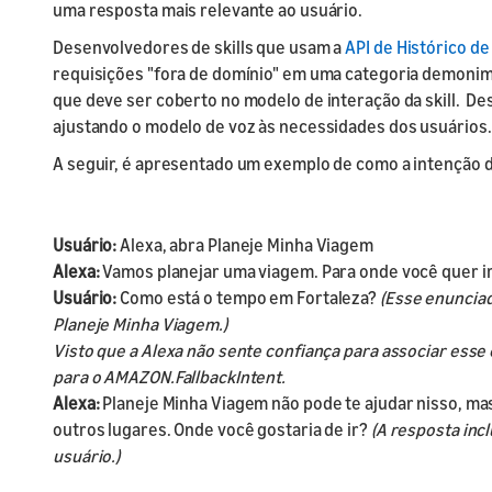
uma resposta mais relevante ao usuário.
Desenvolvedores de skills que usam a
API de Histórico de
requisições "fora de domínio" em uma categoria demonima
que deve ser coberto no modelo de interação da skill. De
ajustando o modelo de voz às necessidades dos usuários.
A seguir, é apresentado um exemplo de como a intenção de
Usuário:
Alexa, abra Planeje Minha Viagem
Alexa:
Vamos planejar uma viagem. Para onde você quer i
Usuário:
Como está o tempo em Fortaleza?
(Esse enunciad
Planeje Minha Viagem.)
Visto que a Alexa não sente confiança para associar esse 
para o AMAZON.FallbackIntent.
Alexa:
Planeje Minha Viagem não pode te ajudar nisso, mas
outros lugares. Onde você gostaria de ir?
(A resposta incl
usuário.)