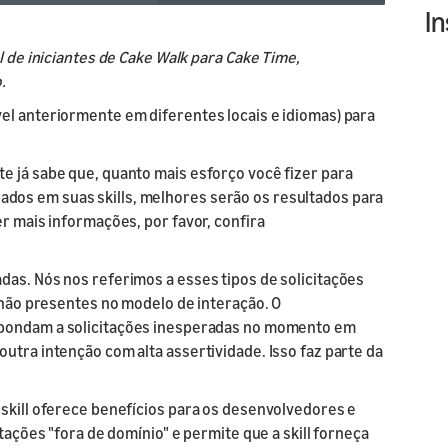
l API
s
I
l de iniciantes de Cake Walk para Cake Time,
ur skill or
or product
.
our product
nd marketing
el anteriormente em diferentes locais e idiomas) para
e já sabe que, quanto mais esforço você fizer para
dos em suas skills, melhores serão os resultados para
er mais informações, por favor, confira
das. Nós nos referimos a esses tipos de solicitações
s não presentes no modelo de interação. O
espondam a solicitações inesperadas no momento em
utra intenção com alta assertividade. Isso faz parte da
 skill oferece benefícios para os desenvolvedores e
itações "fora de domínio" e permite que a skill forneça