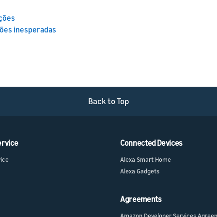
nções
ações inesperadas
Back to Top
ervice
Connected Devices
vice
Alexa Smart Home
Alexa Gadgets
Agreements
Amazon Developer Services Agree