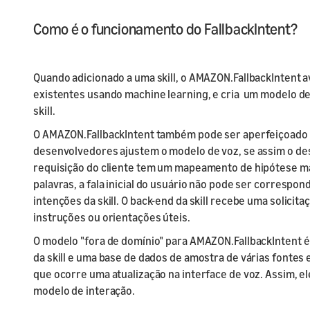
Como é o funcionamento do FallbackIntent?
Quando adicionado a uma skill, o AMAZON.FallbackIntent 
existentes usando machine learning, e cria um modelo de 
skill.
O AMAZON.FallbackIntent também pode ser aperfeiçoado c
desenvolvedores ajustem o modelo de voz, se assim o de
requisição do cliente tem um mapeamento de hipótese ma
palavras, a fala inicial do usuário não pode ser corresp
intenções da skill. O back-end da skill recebe uma solic
instruções ou orientações úteis.
O modelo "fora de domínio" para AMAZON.FallbackIntent é
da skill e uma base de dados de amostra de várias fonte
que ocorre uma atualização na interface de voz. Assim, el
modelo de interação.