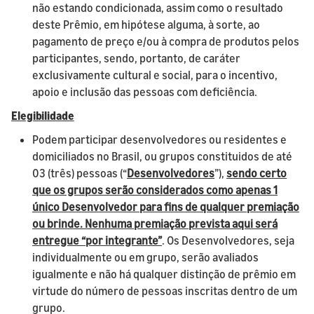
não estando condicionada, assim como o resultado
deste Prêmio, em hipótese alguma, à sorte, ao
pagamento de preço e/ou à compra de produtos pelos
participantes, sendo, portanto, de caráter
exclusivamente cultural e social, para o incentivo,
apoio e inclusão das pessoas com deficiência.
Elegibilidade
Podem participar desenvolvedores ou residentes e
domiciliados no Brasil, ou grupos constituidos de até
03 (três) pessoas (“
Desenvolvedores
”),
sendo certo
que os grupos serão considerados como apenas 1
único Desenvolvedor para fins de qualquer premiação
ou brinde. Nenhuma premiação prevista aqui será
entregue “por integrante”
.
Os Desenvolvedores, seja
individualmente ou em grupo, serão avaliados
igualmente e não há qualquer distinção de prêmio em
virtude do número de pessoas inscritas dentro de um
grupo.