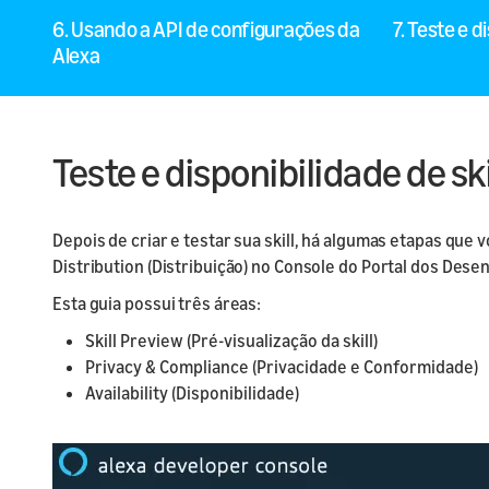
nossa AP
6. Usando a API de configurações da
7. Teste e d
Home
Alexa
Lançame
Comece su
envie seu
Teste e disponibilidade de ski
Depois de criar e testar sua skill, há algumas etapas que
Distribution (Distribuição) no Console do Portal dos Dese
Esta guia possui três áreas:
Skill Preview (Pré-visualização da skill)
Privacy & Compliance (Privacidade e Conformidade)
Availability (Disponibilidade)