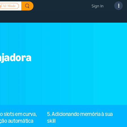
Sign In
AI Mode
ajadora
o slots em curva,
5. Adicionando memória à sua
ção automática
skill