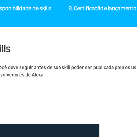
I de Smart
isponibilidade de skills
8. Certificação e lançamento 
nto
a skill ou
 produto
lls
 você deve seguir antes de sua skill poder ser publicada para os 
nvolvedores de Alexa.