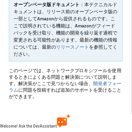
オープンベータ版ドキュメント
：本テクニカルド
キュメントは、リリース前のオープンベータ版の
一部としてAmazonから提供されるものです。こ
こで説明されている機能は、Amazonがフィード
バックを受け取り、機能の開発を繰り返す過程で
変更される可能性があります。最新の機能の情報
については、最新の
リリースノート
を参照してく
ださい。
このページでは、ネットワークプロキシツールを使用
するときによくある問題と解決策について説明しま
す。解決策がここで見つからない場合、
開発者フォー
ラム
に問題を投稿すれば追加のサポートを受けること
ができます。
ネットワークトラフィ
Welcome! Ask the DevAssistant