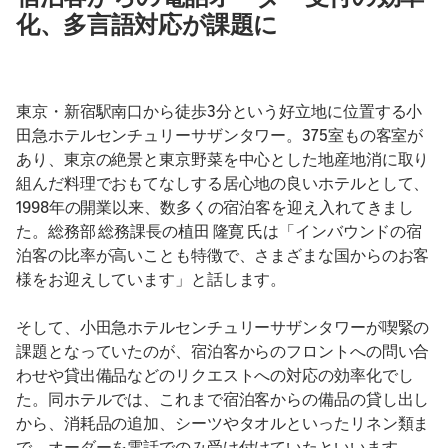
化、多言語対応が課題に
東京・新宿駅南口から徒歩3分という好立地に位置する小
田急ホテルセンチュリーサザンタワー。375室もの客室が
あり、東京の絶景と東京野菜を中心とした地産地消に取り
組んだ料理でおもてなしする居心地の良いホテルとして、
1998年の開業以来、数多くの宿泊客を迎え入れてきまし
た。総務部 総務課長の植田 隆寛 氏は「インバウンドの宿
泊客の比率が高いことも特徴で、さまざまな国からのお客
様をお迎えしています」と話します。
そして、小田急ホテルセンチュリーサザンタワーが喫緊の
課題となっていたのが、宿泊客からのフロントへの問い合
わせや貸出備品などのリクエストへの対応の効率化でし
た。同ホテルでは、これまで宿泊客からの備品の貸し出し
から、消耗品の追加、シーツやタオルといったリネン類ま
で、オーダーを電話でのみ受け付けていたといいます。