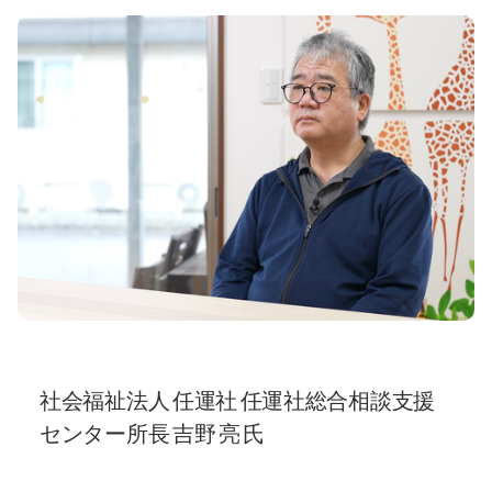
社会福祉法人 任運社 任運社総合相談支援
センター所長 吉野 亮 氏