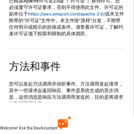
已根据Apache许可证2.0版（“许可证”）获得许可。您
必须遵守许可证要求，否则不得使用此文件。许可证的
副本位于
https://aws.amazon.com/apache-2-0/
或本文件
附带的“许可证”文件中。本文件按“原样”分发，不附带
任何明示或暗示的担保或条件。请查看许可证，了解约
束许可证项下权限和限制的具体措辞。
方法和事件
您可以发起方法调用并侦听事件。方法调用发起请求，
其中一些请求会返回响应。事件是系统生成的异步消
息，这些消息是响应方法调用而发送的，目的是将请求
的数据返回给您。
除
外，所有方法调用都会向系统请
NotifyFulfillment
求数据。当您发起数据请求时，系统会立即返回一个包
Welcome! Ask the DevAssistant
含
字符串的对象，该字符串是唯一的请求标
requestId