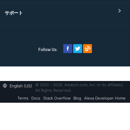
サポート
Follow Us:
© 2010 - 2026, Amazon.com, Inc. or its affiliates.
English (US)
All Rights Reserved.
Terms
Docs
Stack Overflow
Blog
Alexa Developer Home
Welcome! Ask the DevAssistant